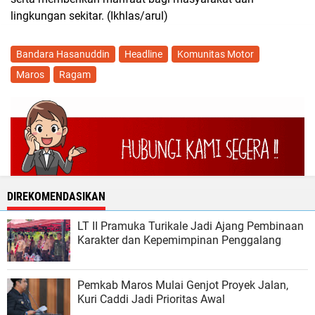
lingkungan sekitar. (Ikhlas/arul)
Bandara Hasanuddin
Headline
Komunitas Motor
Maros
Ragam
DIREKOMENDASIKAN
LT II Pramuka Turikale Jadi Ajang Pembinaan
Karakter dan Kepemimpinan Penggalang
Pemkab Maros Mulai Genjot Proyek Jalan,
Kuri Caddi Jadi Prioritas Awal