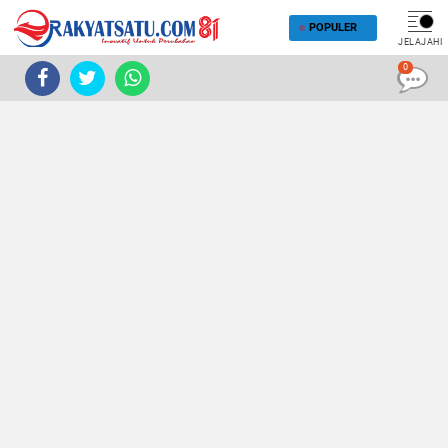
POPULER
JELAJAHI
0