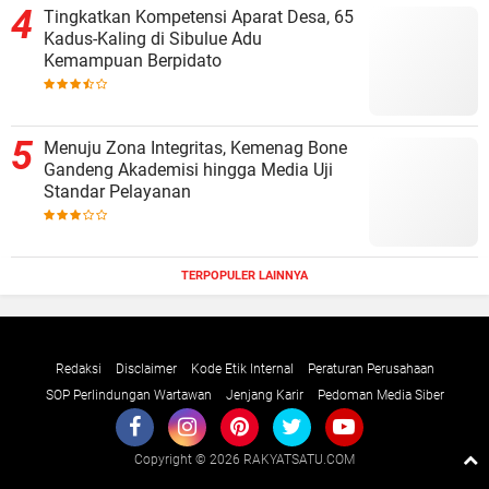
Tingkatkan Kompetensi Aparat Desa, 65
Kadus-Kaling di Sibulue Adu
Kemampuan Berpidato
Menuju Zona Integritas, Kemenag Bone
Gandeng Akademisi hingga Media Uji
Standar Pelayanan
TERPOPULER LAINNYA
Redaksi
Disclaimer
Kode Etik Internal
Peraturan Perusahaan
SOP Perlindungan Wartawan
Jenjang Karir
Pedoman Media Siber
Copyright ©
2026 RAKYATSATU.COM
Premium
By