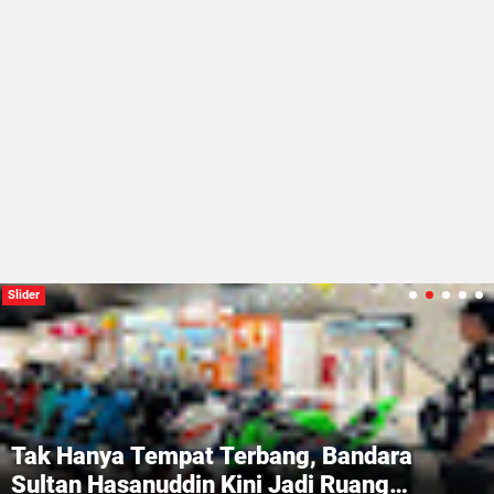
RAKYATSATU.COM
Slider
Tak Hanya Tempat Terbang, Bandara
Sultan Hasanuddin Kini Jadi Ruang