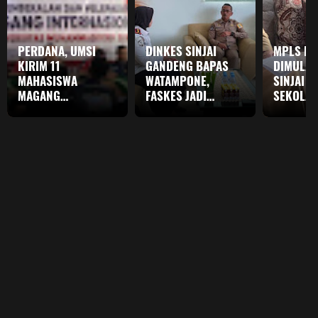
PERDANA, UMSI
DINKES SINJAI
MPLS R
KIRIM 11
GANDENG BAPAS
DIMULAI,
MAHASISWA
WATAMPONE,
SINJAI M
MAGANG
FASKES JADI
SEKOLAH
INTERNASIONAL KE
LOKASI PIDANA
LINGKU
TAIWAN
KERJA SOSIAL ANAK