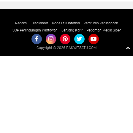
Redaksi
Disclaimer
Kode Etik Internal
Peraturan Perusahaan
SOP Perlindungan Wartawan
Jenjang Karir
Pedoman Media Siber
Copyright ©
2026 RAKYATSATU.COM
Premium
By
Raushan
Design
With
Shroff
Templates