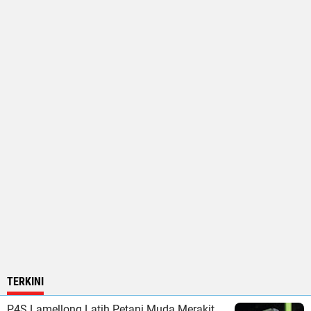
TERKINI
P4S Lamellong Latih Petani Muda Merakit