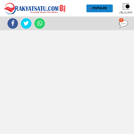
POPULER
JELAJAHI
0