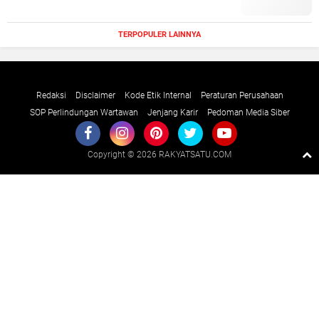
TERPOPULER LAINNYA
Redaksi
Disclaimer
Kode Etik Internal
Peraturan Perusahaan
SOP Perlindungan Wartawan
Jenjang Karir
Pedoman Media Siber
Copyright ©
2026 RAKYATSATU.COM
Premium
By
Raushan
Design
With
Shroff
Templates