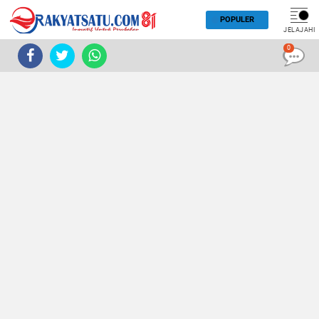
POPULER
JELAJAHI
0