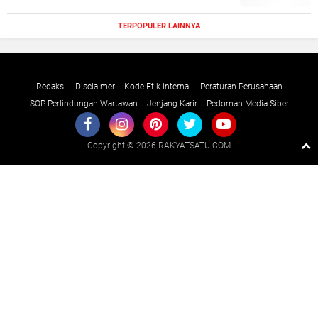
TERPOPULER LAINNYA
Redaksi
Disclaimer
Kode Etik Internal
Peraturan Perusahaan
SOP Perlindungan Wartawan
Jenjang Karir
Pedoman Media Siber
Copyright ©
2026 RAKYATSATU.COM
Premium
By
Raushan
Design
With
Shroff
Templates