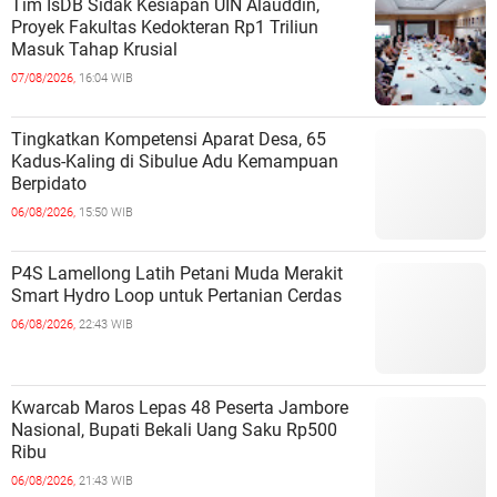
Tim IsDB Sidak Kesiapan UIN Alauddin,
Proyek Fakultas Kedokteran Rp1 Triliun
Masuk Tahap Krusial
07/08/2026,
16:04 WIB
Tingkatkan Kompetensi Aparat Desa, 65
Kadus-Kaling di Sibulue Adu Kemampuan
Berpidato
06/08/2026,
15:50 WIB
P4S Lamellong Latih Petani Muda Merakit
Smart Hydro Loop untuk Pertanian Cerdas
06/08/2026,
22:43 WIB
Kwarcab Maros Lepas 48 Peserta Jambore
Nasional, Bupati Bekali Uang Saku Rp500
Ribu
06/08/2026,
21:43 WIB