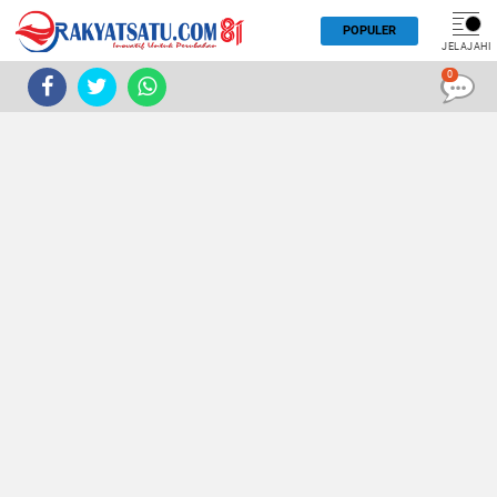
POPULER
JELAJAHI
0