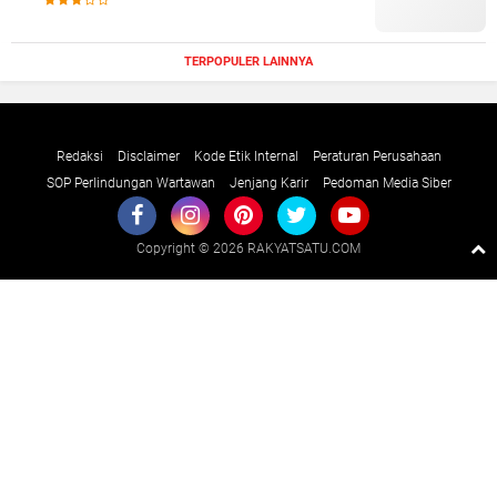
TERPOPULER LAINNYA
Redaksi
Disclaimer
Kode Etik Internal
Peraturan Perusahaan
SOP Perlindungan Wartawan
Jenjang Karir
Pedoman Media Siber
Copyright ©
2026 RAKYATSATU.COM
Premium
By
Raushan
Design
With
Shroff
Templates