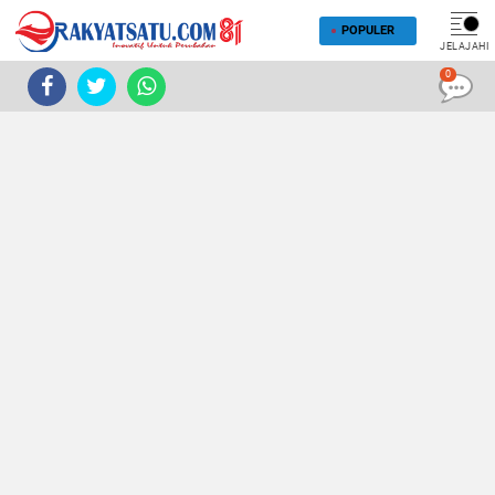
POPULER
JELAJAHI
0