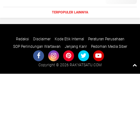
TERPOPULER LAINNYA
Redaksi
Disclaimer
Kode Etik Internal
Peraturan Perusahaan
SOP Perlindungan Wartawan
Jenjang Karir
Pedoman Media Siber
Copyright ©
2026 RAKYATSATU.COM
Premium
By
Raushan
Design
With
Shroff
Templates