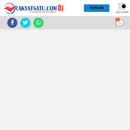
POPULER
JELAJAHI
0