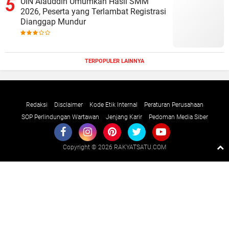
UIN Alauddin Umumkan Hasil SMM
2026, Peserta yang Terlambat Registrasi
Dianggap Mundur
TERPOPULER LAINNYA
Redaksi
Disclaimer
Kode Etik Internal
Peraturan Perusahaan
SOP Perlindungan Wartawan
Jenjang Karir
Pedoman Media Siber
Copyright ©
2026 RAKYATSATU.COM
Premium
By
Raushan
Design
With
Shroff
Templates