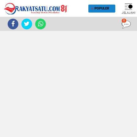
POPULER
JELAJAHI
0