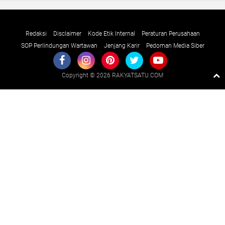
Redaksi
Disclaimer
Kode Etik Internal
Peraturan Perusahaan
SOP Perlindungan Wartawan
Jenjang Karir
Pedoman Media Siber
Copyright ©
2026 RAKYATSATU.COM
Premium
By
Raushan
Design
With
Shroff
Templates