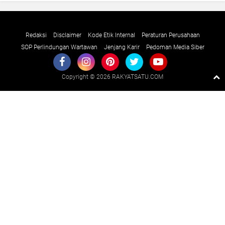
Redaksi
Disclaimer
Kode Etik Internal
Peraturan Perusahaan
SOP Perlindungan Wartawan
Jenjang Karir
Pedoman Media Siber
Copyright ©
2026 RAKYATSATU.COM
Premium
By
Raushan
Design
With
Shroff
Templates