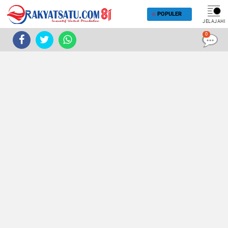
POPULER
JELAJAHI
0