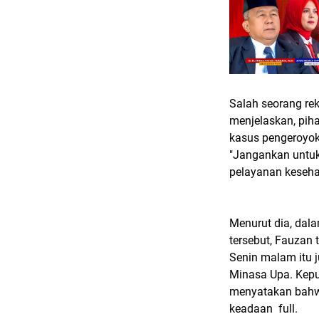
Salah seorang re
menjelaskan, pih
kasus pengeroyok
"Jangankan untuk
pelayanan keseha
Menurut dia, dala
tersebut, Fauzan
Senin malam itu 
Minasa Upa. Kepu
menyatakan bahw
keadaan full.