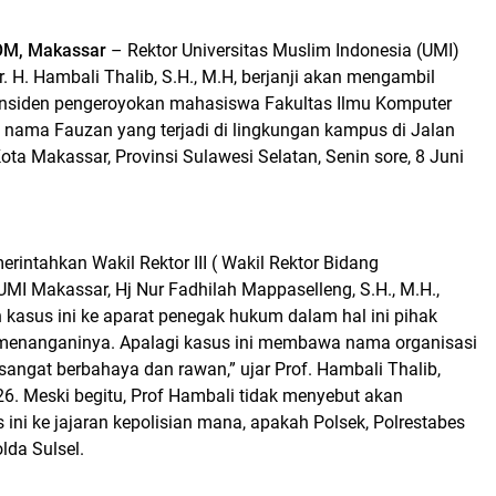
OM, Makassar
– Rektor Universitas Muslim Indonesia (UMI)
r. H. Hambali Thalib, S.H., M.H, berjanji akan mengambil
 insiden pengeroyokan mahasiswa Fakultas Ilmu Komputer
 nama Fauzan yang terjadi di lingkungan kampus di Jalan
ota Makassar, Provinsi Sulawesi Selatan, Senin sore, 8 Juni
intahkan Wakil Rektor III ( Wakil Rektor Bidang
I Makassar, Hj Nur Fadhilah Mappaselleng, S.H., M.H.,
 kasus ini ke aparat penegak hukum dalam hal ini pihak
 menanganinya. Apalagi kasus ini membawa nama organisasi
sangat berbahaya dan rawan,” ujar Prof. Hambali Thalib,
26. Meski begitu, Prof Hambali tidak menyebut akan
ini ke jajaran kepolisian mana, apakah Polsek, Polrestabes
lda Sulsel.