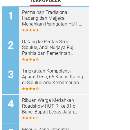
TERPOPULER
Permainan Tradisional
Hadang dan Majjeka
Meriahkan Peringatan HUT RI
di Sibulue
Datang ke Pentas Seni
Sibulue, Andi Nurjaya Puji
Panitia dan Pemerintah
Kecamatan
Tingkatkan Kompetensi
Aparat Desa, 65 Kadus-Kaling
di Sibulue Adu Kemampuan
Berpidato
Ribuan Warga Meriahkan
Roadshow HUT RI ke 81 di
Bone, Bupati Lepas Jalan
Santai
Menuju Zona Integritas,