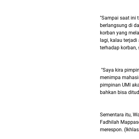
"Sampai saat ini 
berlangsung di da
korban yang mela
lagi, kalau terja
terhadap korban,
"Saya kira pimpi
menimpa mahasisw
pimpinan UMI aka
bahkan bisa ditudi
Sementara itu, W
Fadhilah Mappasel
merespon. (Ikhla