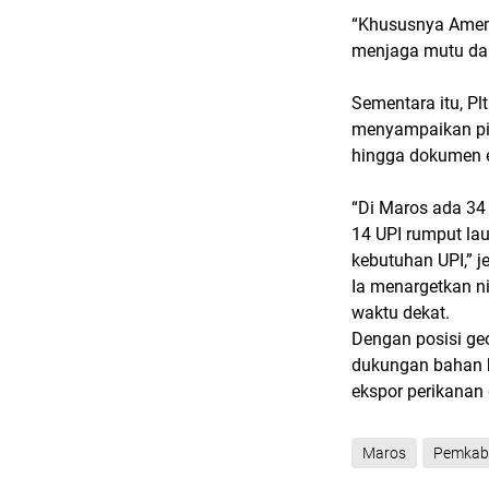
“Khususnya Amerik
menjaga mutu dan
Sementara itu, Pl
menyampaikan pih
hingga dokumen e
“Di Maros ada 34 U
14 UPI rumput la
kebutuhan UPI,” j
Ia menargetkan n
waktu dekat.
Dengan posisi geo
dukungan bahan b
ekspor perikanan 
Maros
Pemkab