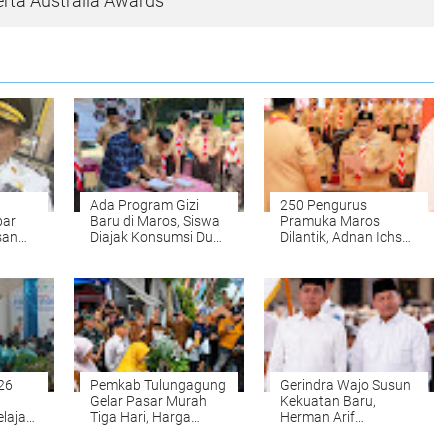
erta Australia Awards
Ada Program Gizi
250 Pengurus
bar
Baru di Maros, Siswa
Pramuka Maros
san
Diajak Konsumsi Dua
Dilantik, Adnan Ichsan
325
Butir Telur Sehari
Ingatkan Ancaman
Indonesia Emas 2045
26
Pemkab Tulungagung
Gerindra Wajo Susun
Gelar Pasar Murah
Kekuatan Baru,
lajar
Tiga Hari, Harga
Herman Arif
Sembako Lebih Murah
Dipercaya Jadi