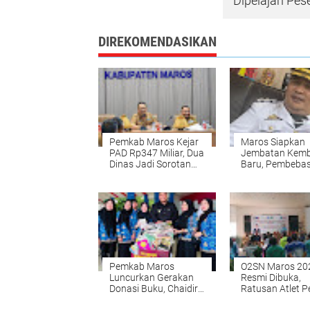
Dipelajari Pes
DIREKOMENDASIKAN
Pemkab Maros Kejar
Maros Siapkan
PAD Rp347 Miliar, Dua
Jembatan Kem
Dinas Jadi Sorotan
Baru, Pembeba
Evaluasi
Lahan Capai 1.
Meter Persegi
Pemkab Maros
O2SN Maros 20
Luncurkan Gerakan
Resmi Dibuka,
Donasi Buku, Chaidir
Ratusan Atlet Pe
Soroti Budaya Baca
Unjuk Bakat