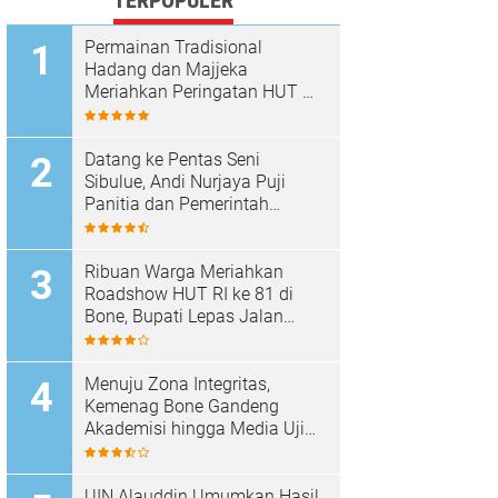
TERPOPULER
Permainan Tradisional
Hadang dan Majjeka
Meriahkan Peringatan HUT RI
di Sibulue
Datang ke Pentas Seni
Sibulue, Andi Nurjaya Puji
Panitia dan Pemerintah
Kecamatan
Ribuan Warga Meriahkan
Roadshow HUT RI ke 81 di
Bone, Bupati Lepas Jalan
Santai
Menuju Zona Integritas,
Kemenag Bone Gandeng
Akademisi hingga Media Uji
Standar Pelayanan
UIN Alauddin Umumkan Hasil