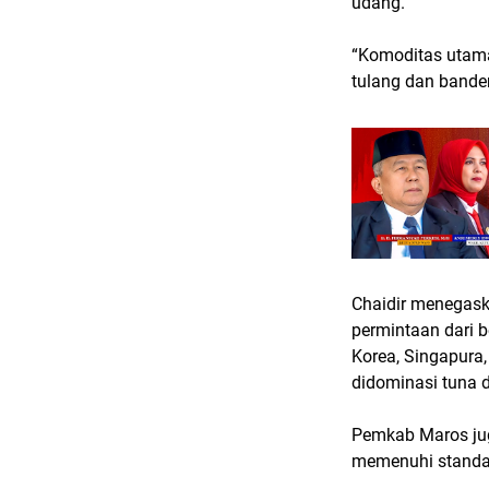
udang.
“Komoditas utama
tulang dan bande
Chaidir menegask
permintaan dari b
Korea, Singapura,
didominasi tuna 
Pemkab Maros jug
memenuhi standar