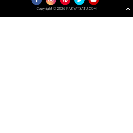
Copyright ©
2026 RAKYATSATU.COM
Premium
By
Raushan
Design
With
Shroff
Templates