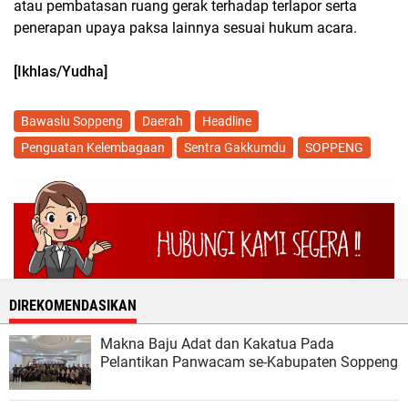
atau pembatasan ruang gerak terhadap terlapor serta
penerapan upaya paksa lainnya sesuai hukum acara.
[Ikhlas/Yudha]
Bawaslu Soppeng
Daerah
Headline
Penguatan Kelembagaan
Sentra Gakkumdu
SOPPENG
DIREKOMENDASIKAN
Makna Baju Adat dan Kakatua Pada
Pelantikan Panwacam se-Kabupaten Soppeng