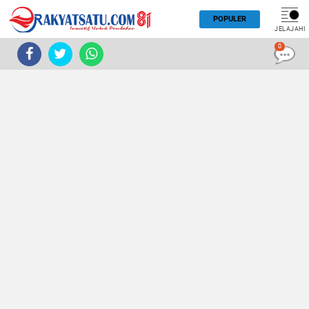
POPULER
JELAJAHI
0