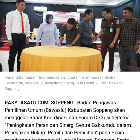
Penandatanganan Rekomendasi penguatan kelembagaan Sentra
Gakkumdu, oleh Ketua Bawaslu Soppeng, Muh Hasbi / Foto : Bawaslu
Soppeng
RAKYTASATU.COM, SOPPENG
- Badan Pengawas
Pemilihan Umum (Bawaslu) Kabupaten Soppeng akan
menggelar Rapat Koordinasi dan Forum Diskusi bertema
“Peningkatan Peran dan Sinergi Sentra Gakkumdu dalam
Penegakan Hukum Pemilu dan Pemilihan” pada Senin