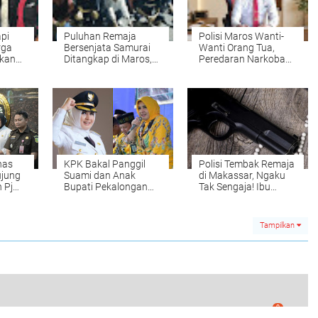
pi
Puluhan Remaja
Polisi Maros Wanti-
rga
Bersenjata Samurai
Wanti Orang Tua,
akan
Ditangkap di Maros,
Peredaran Narkoba
Mereka
Polisi: Sempat Ancam
Kini Sasar Anak Lewat
Petugas dengan
Dunia Maya
Busur
nas
KPK Bakal Panggil
Polisi Tembak Remaja
ujung
Suami dan Anak
di Makassar, Ngaku
 Pj
Bupati Pekalongan
Tak Sengaja! Ibu
Ikut
Fadia Arafiq, Diduga
Korban Temukan
Ikut Nikmati Uang
Bekas Penganiayaan
Korupsi Rp19 Miliar
Tampilkan
0
Kasus Uang Palsu, Saksi Akui Bertindak Sendiri