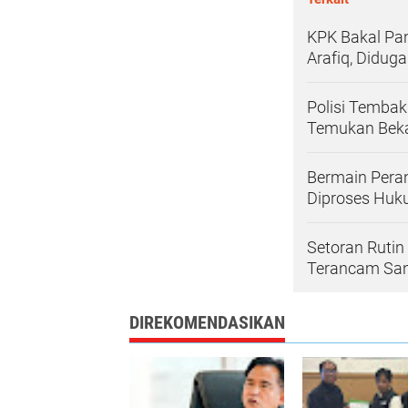
KPK Bakal Pan
Arafiq, Didug
Polisi Tembak
Temukan Bek
Bermain Peran
Diproses Hu
Setoran Rutin
Terancam San
DIREKOMENDASIKAN