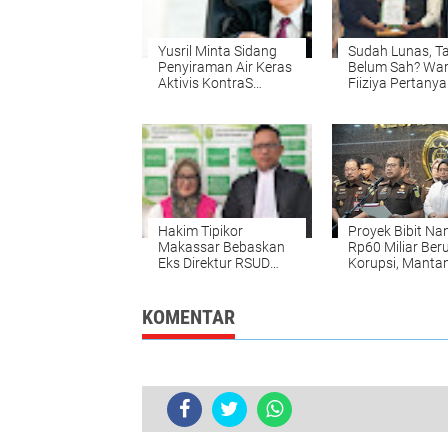
Yusril Minta Sidang
Sudah Lunas, Ta
Penyiraman Air Keras
Belum Sah? Wa
Aktivis KontraS
Fiiziya Pertany
Digelar Profesional
Status Rumah 
dan Adil
Hakim Tipikor
Proyek Bibit Na
Makassar Bebaskan
Rp60 Miliar Ber
Eks Direktur RSUD
Korupsi, Mantan
Gowa dari Dakwaan
Gubernur Sulsel 
Korupsi
Terseret
KOMENTAR
Annar Sampetoding Bantah Terlibat 