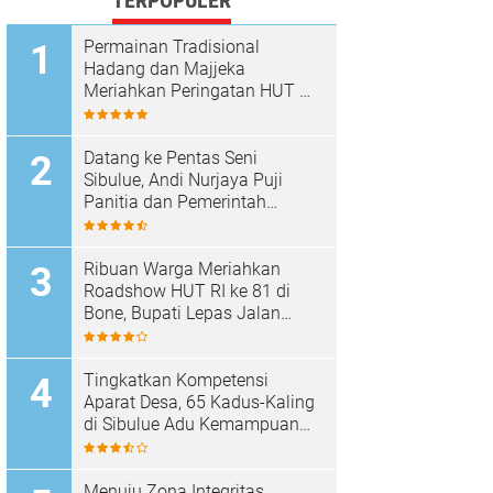
TERPOPULER
Permainan Tradisional
Hadang dan Majjeka
Meriahkan Peringatan HUT RI
di Sibulue
Datang ke Pentas Seni
Sibulue, Andi Nurjaya Puji
Panitia dan Pemerintah
Kecamatan
Ribuan Warga Meriahkan
Roadshow HUT RI ke 81 di
Bone, Bupati Lepas Jalan
Santai
Tingkatkan Kompetensi
Aparat Desa, 65 Kadus-Kaling
di Sibulue Adu Kemampuan
Berpidato
Menuju Zona Integritas,