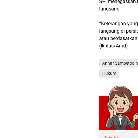
SH, menegaskan 
langsung.
“Keterangan yan
langsung di persi
atau berdasarkan r
(Ikhlas/Amd)
Annar Sampetodi
Hukum
Terkait