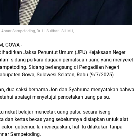
Annar Sampetoding, Dr. H. Sulthani SH MH,
, GOWA -
 dihadirkan Jaksa Penuntut Umum (JPU) Kejaksaan Negeri
lam sidang perkara dugaan pemalsuan uang yang menyeret
ampetoding. Sidang berlangsung di Pengadilan Negeri
bupaten Gowa, Sulawesi Selatan, Rabu (9/7/2025).
an, dua saksi bernama Jon dan Syahruna menyatakan bahwa
etahui apalagi menyetujui pencetakan uang palsu.
 nekat belajar mencetak uang palsu secara iseng
a dan kertas bekas yang sebelumnya disiapkan untuk alat
calon gubernur. Ia menegaskan, hal itu dilakukan tanpa
nnar Sampetoding.