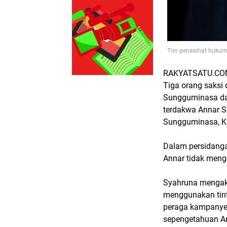
Tim penasihat hukum 
RAKYATSATU.COM
Tiga orang saksi
Sungguminasa da
terdakwa Annar S
Sungguminasa, Ka
Dalam persidang
Annar tidak meng
Syahruna mengaku
menggunakan tint
peraga kampanye 
sepengetahuan A