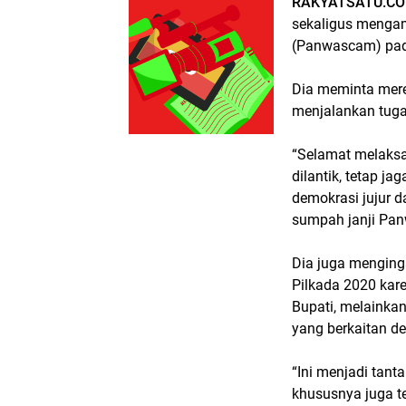
RAKYATSATU.CO
sekaligus mengam
(Panwascam) pada
Dia meminta mere
menjalankan tug
“Selamat melaks
dilantik, tetap ja
demokrasi jujur 
sumpah janji Pan
Dia juga menging
Pilkada 2020 kar
Bupati, melainkan
yang berkaitan d
“Ini menjadi tant
khususnya juga te