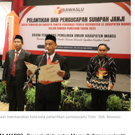
aat membacakan kata-kata perlantikan panwascam/ Foto : Dok. Bawaslu