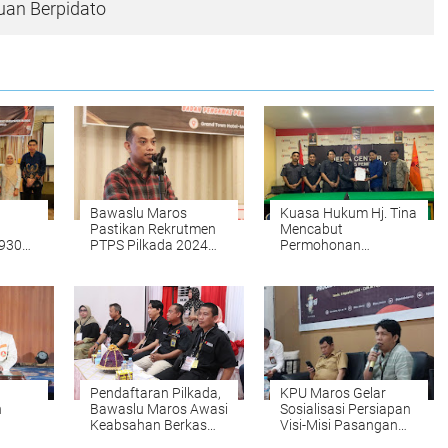
an Berpidato
Bawaslu Maros
Kuasa Hukum Hj. Tina
Pastikan Rekrutmen
Mencabut
.930
PTPS Pilkada 2024
Permohonan
r
Berjalan Tepat dan
Sengketa di Bawaslu
024
Efisien
Pendaftaran Pilkada,
KPU Maros Gelar
h
Bawaslu Maros Awasi
Sosialisasi Persiapan
Keabsahan Berkas
Visi-Misi Pasangan
gan
Calon Bupati dan
Calon, Bawaslu