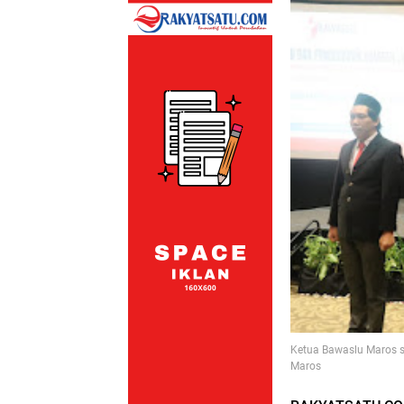
Ketua Bawaslu Maros s
Maros