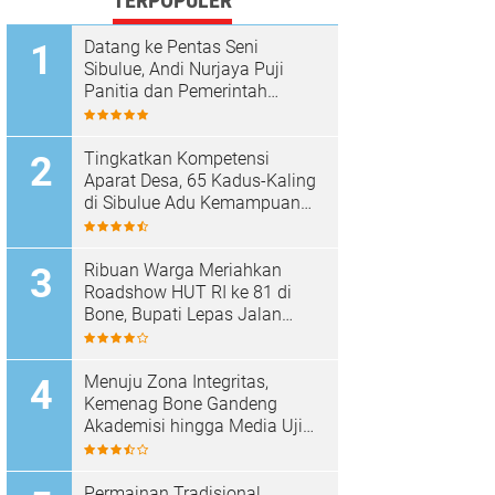
TERPOPULER
Datang ke Pentas Seni
Sibulue, Andi Nurjaya Puji
Panitia dan Pemerintah
Kecamatan
Tingkatkan Kompetensi
Aparat Desa, 65 Kadus-Kaling
di Sibulue Adu Kemampuan
Berpidato
Ribuan Warga Meriahkan
Roadshow HUT RI ke 81 di
Bone, Bupati Lepas Jalan
Santai
Menuju Zona Integritas,
Kemenag Bone Gandeng
Akademisi hingga Media Uji
Standar Pelayanan
Permainan Tradisional