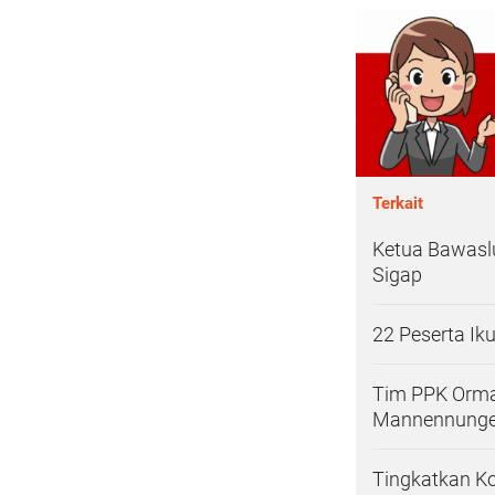
Terkait
Ketua Bawaslu
Sigap
22 Peserta I
Tim PPK Orm
Mannennungen
Tingkatkan Ko