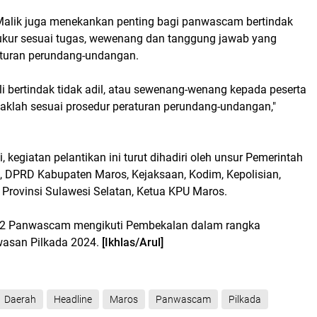
l Malik juga menekankan penting bagi panwascam bertindak
rukur sesuai tugas, wewenang dan tanggung jawab yang
aturan perundang-undangan.
li bertindak tidak adil, atau sewenang-wenang kepada peserta
daklah sesuai prosedur peraturan perundang-undangan,"
, kegiatan pelantikan ini turut dihadiri oleh unsur Pemerintah
 DPRD Kabupaten Maros, Kejaksaan, Kodim, Kepolisian,
Provinsi Sulawesi Selatan, Ketua KPU Maros.
 42 Panwascam mengikuti Pembekalan dalam rangka
wasan Pilkada 2024.
[Ikhlas/Arul]
Daerah
Headline
Maros
Panwascam
Pilkada