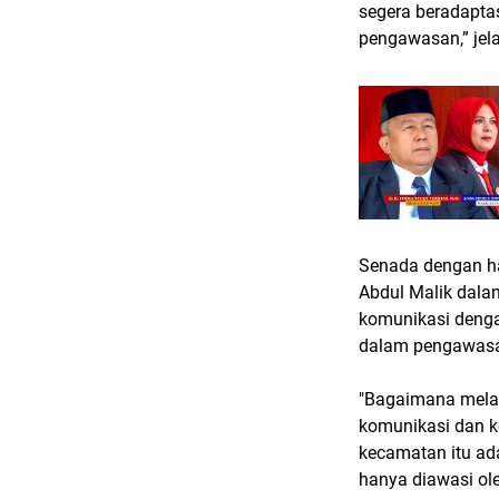
segera beradapta
pengawasan,” jel
Senada dengan ha
Abdul Malik dal
komunikasi denga
dalam pengawasan
"Bagaimana melak
komunikasi dan ko
kecamatan itu ad
hanya diawasi ole