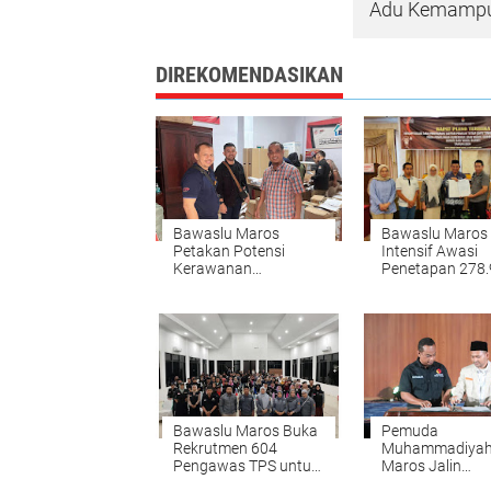
Adu Kemampu
DIREKOMENDASIKAN
Bawaslu Maros
Bawaslu Maros
Petakan Potensi
Intensif Awasi
Kerawanan
Penetapan 278
Pengadaan dan
Pemilih Terdafta
Distribusi Logistik
untuk Pilkada 2
Pilkada 2024
Bawaslu Maros Buka
Pemuda
Rekrutmen 604
Muhammadiya
Pengawas TPS untuk
Maros Jalin
Pemilihan Serentak
Kerjasama Den