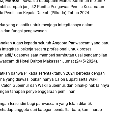
M, MAROS
- Bawaslu Kabupaten Maros, Sufirman melantik
bil sumpah janji 42 Panitia Pengawas Pemilu Kecamatan
 Pemilihan Kepala Daerah (Pilkada) Tahun 2024.
ka yang dilantik untuk menjaga integritasnya dalam
as dan fungsi pengawasan.
anakan tugas kepada seluruh Anggota Panwascam yang baru
ga integritas, bekerja secara profesional untuk proses
dan adil,” ucapnya saat memberi sambutan usai pengambilan
wascam di Hotel Dalton Makassar, Jumat (24/5/2024).
atkan bahwa Pilkada serentak tahun 2024 berbeda dengan
ena yang diawasi bukan hanya Calon Bupati serta Wakil
 Calon Gubernur dan Wakil Gubernur, dan pihak-pihak lainnya
engan tahapan penyelenggaraan pemilihan.
angan tersendiri bagi panwascam yang telah dilantik
rhadap anggota dari kategori pendaftar baru, kami harap