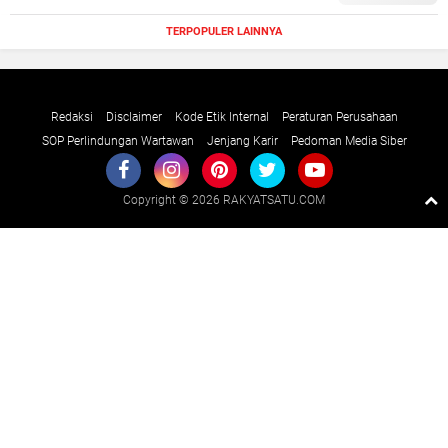
TERPOPULER LAINNYA
Redaksi
Disclaimer
Kode Etik Internal
Peraturan Perusahaan
SOP Perlindungan Wartawan
Jenjang Karir
Pedoman Media Siber
Copyright ©
2026 RAKYATSATU.COM
Premium
By
Raushan
Design
With
Shroff
Templates