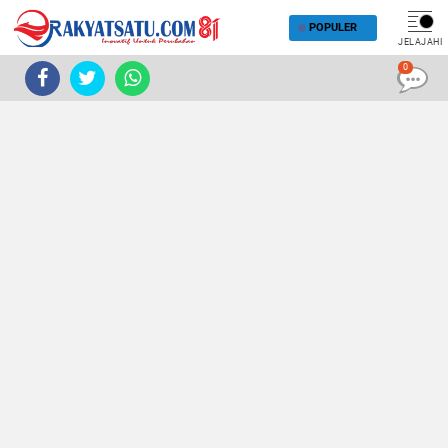
POPULER
JELAJAHI
0