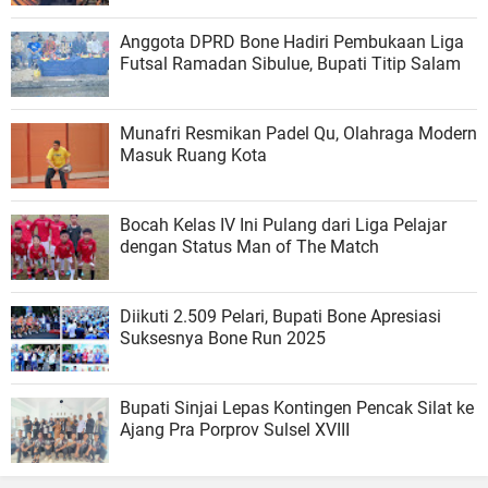
Anggota DPRD Bone Hadiri Pembukaan Liga
Futsal Ramadan Sibulue, Bupati Titip Salam
Munafri Resmikan Padel Qu, Olahraga Modern
Masuk Ruang Kota
Bocah Kelas IV Ini Pulang dari Liga Pelajar
dengan Status Man of The Match
Diikuti 2.509 Pelari, Bupati Bone Apresiasi
Suksesnya Bone Run 2025
Bupati Sinjai Lepas Kontingen Pencak Silat ke
Ajang Pra Porprov Sulsel XVIII