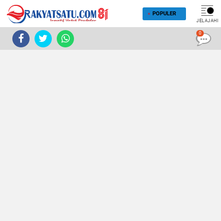
POPULER
JELAJAHI
0