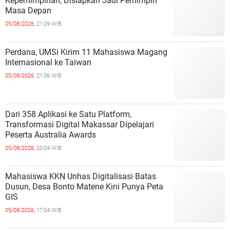
Kepemimpinan, Disiapkan Jadi Pemimpin
Masa Depan
05/08/2026,
21:09 WIB
Perdana, UMSi Kirim 11 Mahasiswa Magang
Internasional ke Taiwan
05/08/2026,
21:06 WIB
Dari 358 Aplikasi ke Satu Platform,
Transformasi Digital Makassar Dipelajari
Peserta Australia Awards
05/08/2026,
20:04 WIB
Mahasiswa KKN Unhas Digitalisasi Batas
Dusun, Desa Bonto Matene Kini Punya Peta
GIS
05/08/2026,
17:04 WIB