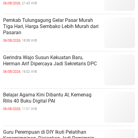
06/08/2026,
21:43 WIB
Pemkab Tulungagung Gelar Pasar Murah
Tiga Hari, Harga Sembako Lebih Murah dari
Pasaran
06/08/2026,
18:38 WIB
Gerindra Wajo Susun Kekuatan Baru,
Herman Arif Dipercaya Jadi Sekretaris DPC
06/08/2026,
16:02 WIB
Belajar Agama Kini Dibantu AI, Kemenag
Rilis 40 Buku Digital PAI
06/08/2026,
11:01 WIB
Guru Perempuan di DIY Ikuti Pelatihan