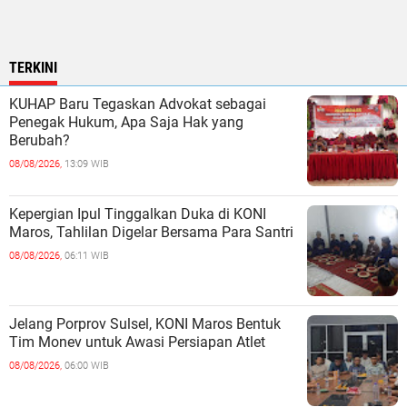
TERKINI
KUHAP Baru Tegaskan Advokat sebagai
Penegak Hukum, Apa Saja Hak yang
Berubah?
08/08/2026,
13:09 WIB
Kepergian Ipul Tinggalkan Duka di KONI
Maros, Tahlilan Digelar Bersama Para Santri
08/08/2026,
06:11 WIB
Jelang Porprov Sulsel, KONI Maros Bentuk
Tim Monev untuk Awasi Persiapan Atlet
08/08/2026,
06:00 WIB