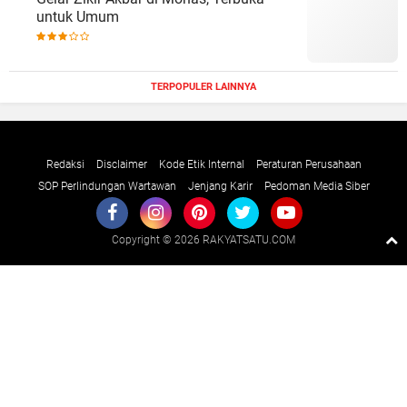
untuk Umum
TERPOPULER LAINNYA
Redaksi
Disclaimer
Kode Etik Internal
Peraturan Perusahaan
SOP Perlindungan Wartawan
Jenjang Karir
Pedoman Media Siber
Copyright ©
2026 RAKYATSATU.COM
Premium
By
Raushan
Design
With
Shroff
Templates