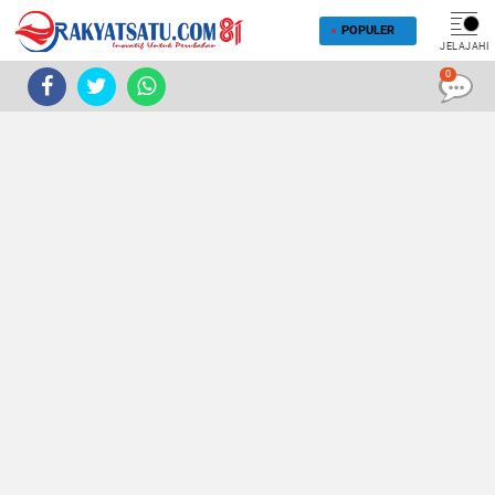
POPULER
JELAJAHI
0