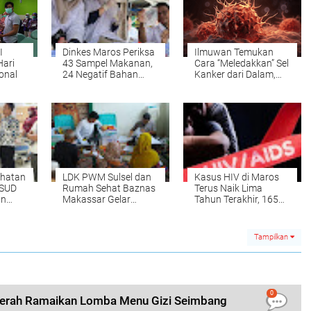
I
Dinkes Maros Periksa
Ilmuwan Temukan
Hari
43 Sampel Makanan,
Cara “Meledakkan” Sel
onal
24 Negatif Bahan
Kanker dari Dalam,
Berbahaya
Terobosan atau
Eksperimen Berisiko?
ehatan
LDK PWM Sulsel dan
Kasus HIV di Maros
RSUD
Rumah Sehat Baznas
Terus Naik Lima
an
Makassar Gelar
Tahun Terakhir, 165
ital
Pemeriksaan
ODHA Jalani Terapi
Kesehatan Gratis
ARV
untuk Warga
Tampilkan
Kampung Matoa
0
erah Ramaikan Lomba Menu Gizi Seimbang