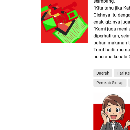
seimbang.
“Kita tahu jika 
Olehnya itu denga
enak, gizinya juga
“Kami juga menila
diperhatikan, sei
bahan makanan te
Turut hadir meman
beberapa kepala
Daerah
Hari K
Pemkab Sidrap