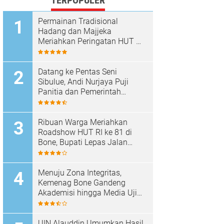
TERPOPULER
Permainan Tradisional
Hadang dan Majjeka
Meriahkan Peringatan HUT RI
di Sibulue
Datang ke Pentas Seni
Sibulue, Andi Nurjaya Puji
Panitia dan Pemerintah
Kecamatan
Ribuan Warga Meriahkan
Roadshow HUT RI ke 81 di
Bone, Bupati Lepas Jalan
Santai
Menuju Zona Integritas,
Kemenag Bone Gandeng
Akademisi hingga Media Uji
Standar Pelayanan
UIN Alauddin Umumkan Hasil