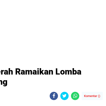
rah Ramaikan Lomba
ng
Komentar (
)