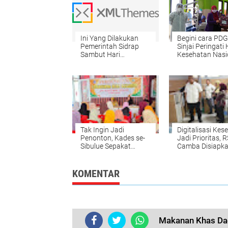
Ini Yang Dilakukan
Begini cara PDG
Pemerintah Sidrap
Sinjai Peringati 
Sambut Hari
Kesehatan Nasi
Kesehatan Nasional
Tak Ingin Jadi
Digitalisasi Kes
Penonton, Kades se-
Jadi Prioritas, 
Sibulue Sepakat
Camba Disiapk
Perangi Stunting dan
Jadi Rujukan Dig
TBC
KOMENTAR
Makanan Khas Da