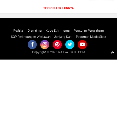
TERPOPULER LAINNYA
Redaksi
Disclaimer
Kode Etik Internal
Peraturan Perusahaan
SOP Perlindungan Wartawan
Jenjang Karir
Pedoman Media Siber
Copyright ©
2026 RAKYATSATU.COM
Premium
By
Raushan
Design
With
Shroff
Templates