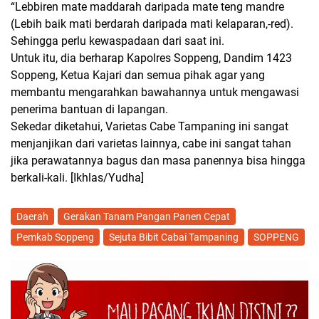
“Lebbiren mate maddarah daripada mate teng mandre
(Lebih baik mati berdarah daripada mati kelaparan,-red).
Sehingga perlu kewaspadaan dari saat ini.
Untuk itu, dia berharap Kapolres Soppeng, Dandim 1423
Soppeng, Ketua Kajari dan semua pihak agar yang
membantu mengarahkan bawahannya untuk mengawasi
penerima bantuan di lapangan.
Sekedar diketahui, Varietas Cabe Tampaning ini sangat
menjanjikan dari varietas lainnya, cabe ini sangat tahan
jika perawatannya bagus dan masa panennya bisa hingga
berkali-kali.
[Ikhlas/Yudha]
Daerah
Gerakan Tanam Pangan Panen Cepat
Pemkab Soppeng
Sejuta Bibit Cabai Tampaning
SOPPENG