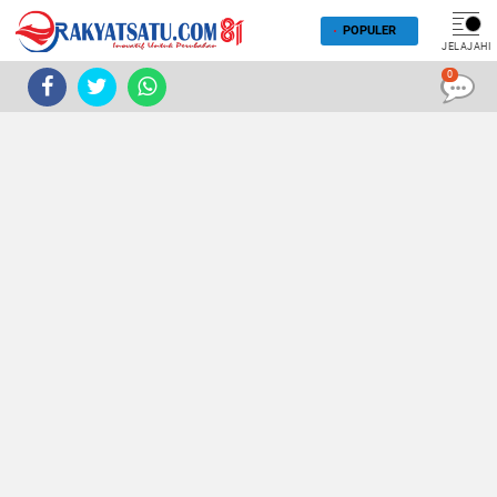
POPULER
JELAJAHI
0