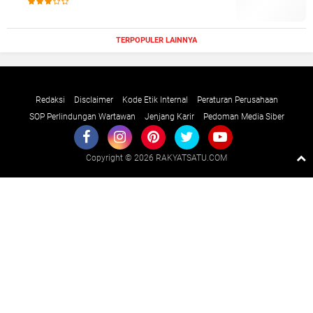
TERPOPULER LAINNYA
Redaksi
Disclaimer
Kode Etik Internal
Peraturan Perusahaan
SOP Perlindungan Wartawan
Jenjang Karir
Pedoman Media Siber
Copyright ©
2026 RAKYATSATU.COM
Premium
By
Raushan
Design
With
Shroff
Templates