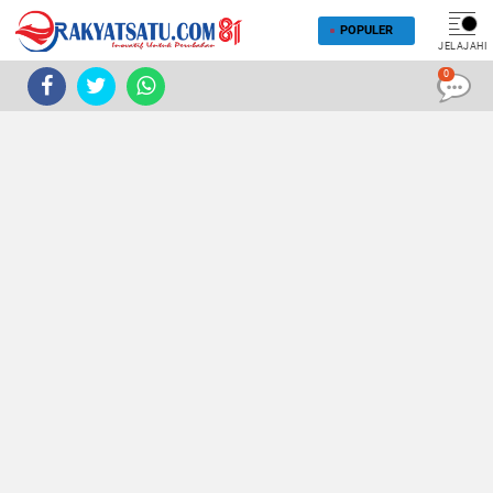
POPULER
JELAJAHI
0