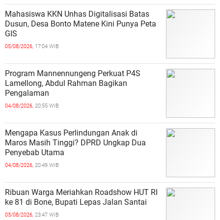
Mahasiswa KKN Unhas Digitalisasi Batas
Dusun, Desa Bonto Matene Kini Punya Peta
GIS
05/08/2026,
17:04 WIB
Program Mannennungeng Perkuat P4S
Lamellong, Abdul Rahman Bagikan
Pengalaman
04/08/2026,
20:55 WIB
Mengapa Kasus Perlindungan Anak di
Maros Masih Tinggi? DPRD Ungkap Dua
Penyebab Utama
04/08/2026,
20:49 WIB
Ribuan Warga Meriahkan Roadshow HUT RI
ke 81 di Bone, Bupati Lepas Jalan Santai
03/08/2026,
23:47 WIB