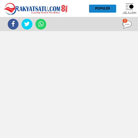
POPULER
JELAJAHI
0