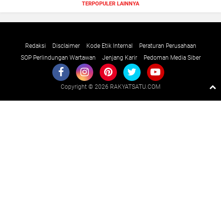
TERPOPULER LAINNYA
Redaksi
Disclaimer
Kode Etik Internal
Peraturan Perusahaan
SOP Perlindungan Wartawan
Jenjang Karir
Pedoman Media Siber
Copyright ©
2026 RAKYATSATU.COM
Premium
By
Raushan
Design
With
Shroff
Templates