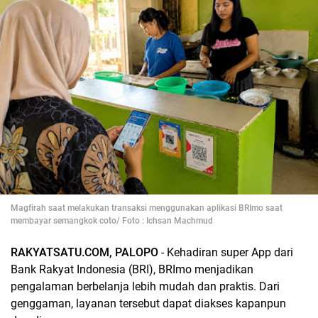
Magfirah saat melakukan transaksi menggunakan aplikasi BRImo saat
membayar semangkok coto/ Foto : Ichsan Machmud
RAKYATSATU.COM, PALOPO
- Kehadiran super App dari
Bank Rakyat Indonesia (BRI), BRImo menjadikan
pengalaman berbelanja lebih mudah dan praktis. Dari
genggaman, layanan tersebut dapat diakses kapanpun