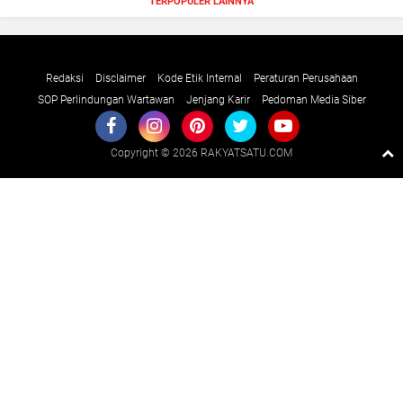
TERPOPULER LAINNYA
Redaksi
Disclaimer
Kode Etik Internal
Peraturan Perusahaan
SOP Perlindungan Wartawan
Jenjang Karir
Pedoman Media Siber
Copyright ©
2026 RAKYATSATU.COM
Premium
By
Raushan
Design
With
Shroff
Templates