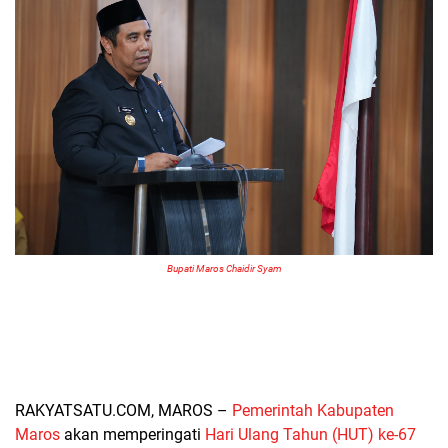
Bupati Maros Chaidir Syam
RAKYATSATU.COM, MAROS
–
Pemerintah Kabupaten
Maros
akan memperingati
Hari Ulang Tahun (HUT) ke-67