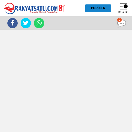
POPULER
JELAJAHI
0