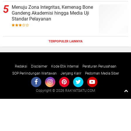
Menuju Zona Integritas, Kemenag Bone
Gandeng Akademisi hingga Media Uji
Standar Pelayanan
TERPOPULER LAINNYA
Redaksi
Disclaimer
Kode Etik Internal
Peraturan Perusahaan
SOP Perlindungan Wartawan
Jenjang Karir
Pedoman Media Siber
Copyright ©
2026 RAKYATSATU.COM
Premium
By
Raushan
Design
With
Shroff
Templates