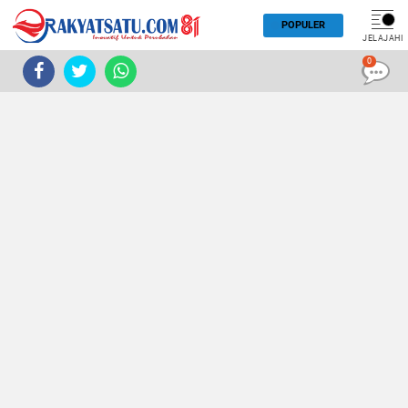
POPULER
JELAJAHI
0