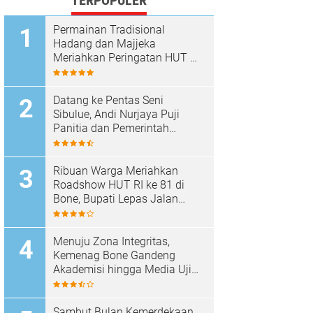
TERPOPULER
Permainan Tradisional
Hadang dan Majjeka
Meriahkan Peringatan HUT RI
di Sibulue
Datang ke Pentas Seni
Sibulue, Andi Nurjaya Puji
Panitia dan Pemerintah
Kecamatan
Ribuan Warga Meriahkan
Roadshow HUT RI ke 81 di
Bone, Bupati Lepas Jalan
Santai
Menuju Zona Integritas,
Kemenag Bone Gandeng
Akademisi hingga Media Uji
Standar Pelayanan
Sambut Bulan Kemerdekaan,