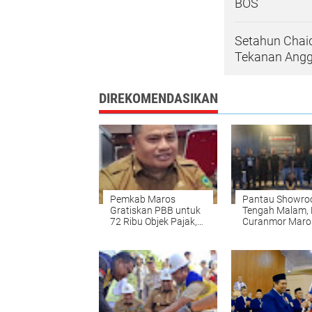
BOS
Setahun Chaid
Tekanan Ang
DIREKOMENDASIKAN
Pemkab Maros
Pantau Showr
Gratiskan PBB untuk
Tengah Malam,
72 Ribu Objek Pajak,
Curanmor Maro
Denda Tunggakan
Dibekuk Tanpa
Juga Dihapus
Perlawanan