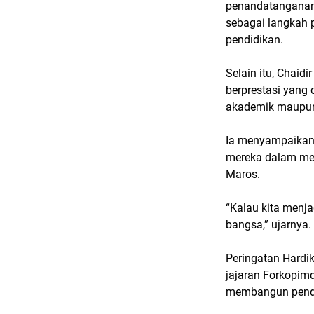
penandatanganan 
sebagai langkah 
pendidikan.
Selain itu, Chai
berprestasi yang
akademik maupun
Ia menyampaikan 
mereka dalam me
Maros.
“Kalau kita menja
bangsa,” ujarnya.
Peringatan Hardi
jajaran Forkopimd
membangun pendid