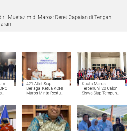
ir–Muetazim di Maros: Deret Capaian di Tengah
garan
oom
421 Atlet Siap
Kuota Maros
 DPO
Berlaga, Ketua KONI
Terpenuhi, 20 Calon
s
Maros Minta Restu
Siswa Siap Tempuh
Bupati untuk Misi
Pendidikan di Sekolah
PORPROV 2026
Rakyat