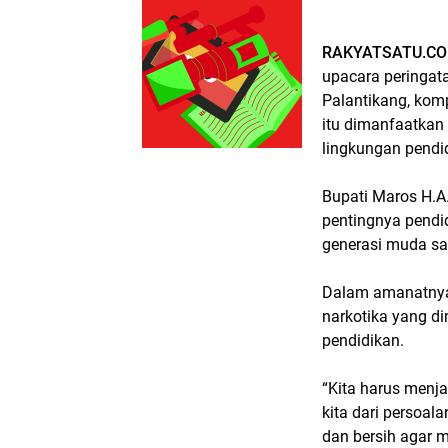
RAKYATSATU.CO
upacara peringat
Palantikang, kom
itu dimanfaatka
lingkungan pendi
Bupati Maros H.
pentingnya pendid
generasi muda saa
Dalam amanatnya,
narkotika yang d
pendidikan.
“Kita harus menja
kita dari persoa
dan bersih agar 