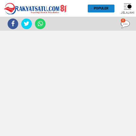
POPULER
JELAJAHI
0