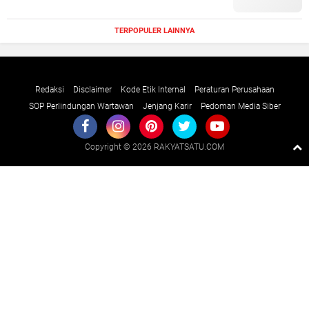
TERPOPULER LAINNYA
Redaksi
Disclaimer
Kode Etik Internal
Peraturan Perusahaan
SOP Perlindungan Wartawan
Jenjang Karir
Pedoman Media Siber
Copyright ©
2026 RAKYATSATU.COM
Premium
By
Raushan
Design
With
Shroff
Templates