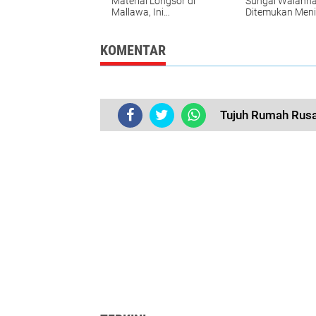
Material Longsor di
Sungai Walann
Mallawa, Ini
Ditemukan Meni
Himbauan Kapolsek
Dunia
KOMENTAR
Tujuh Rumah Rusa