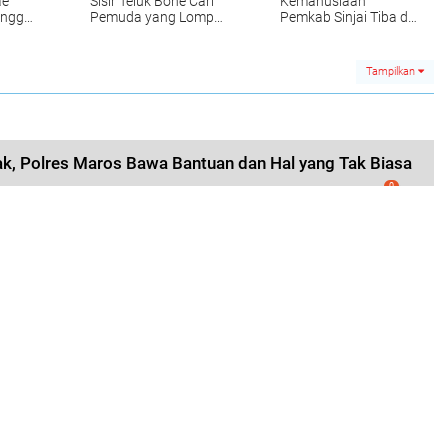
ae
Sisir Teluk Bone Cari
Kemanusiaan
nggal
Pemuda yang Lompat
Pemkab Sinjai Tiba di
Dari Kapal
Luwu
Tampilkan
k, Polres Maros Bawa Bantuan dan Hal yang Tak Biasa
0