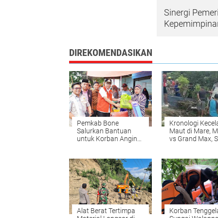
Sinergi Pemer
Kepemimpina
DIREKOMENDASIKAN
Pemkab Bone
Kronologi Kece
Salurkan Bantuan
Maut di Mare, M
untuk Korban Angin
vs Grand Max, 
Puting Beliung
Nyawa Melayan
Alat Berat Tertimpa
Korban Tenggel