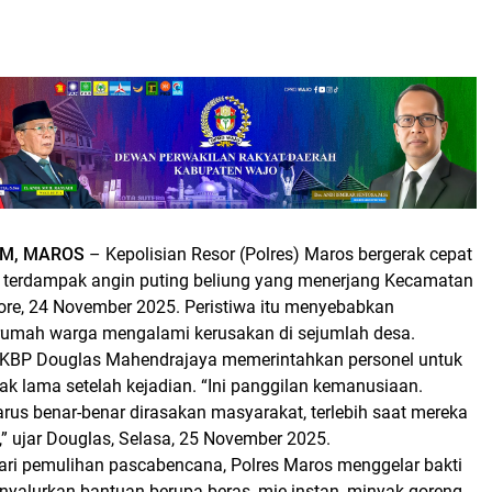
M, MAROS
– Kepolisian Resor (Polres) Maros bergerak cepat
terdampak angin puting beliung yang menerjang Kecamatan
ore, 24 November 2025. Peristiwa itu menyebabkan
 rumah warga mengalami kerusakan di sejumlah desa.
AKBP Douglas Mahendrajaya memerintahkan personel untuk
idak lama setelah kejadian. “Ini panggilan kemanusiaan.
arus benar-benar dirasakan masyarakat, terlebih saat mereka
” ujar Douglas, Selasa, 25 November 2025.
ari pemulihan pascabencana, Polres Maros menggelar bakti
nyalurkan bantuan berupa beras, mie instan, minyak goreng,