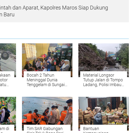
intah dan Aparat, Kapolres Maros Siap Dukung
n Baru
lakaan
Bocah 2 Tahun
Material Longsor
otor
Meninggal Dunia
Tutup Jalan di Tompo
Satu
Tenggelam di Sungai
Ladang, Polisi Imbau
g!
Labalenna Mare
Masyarakat Ambil
Jalur Alternatif
am di
Tim SAR Gabungan
Bantuan