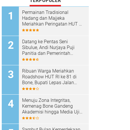
TERPOPULER
Permainan Tradisional
Hadang dan Majjeka
Meriahkan Peringatan HUT RI
di Sibulue
Datang ke Pentas Seni
Sibulue, Andi Nurjaya Puji
Panitia dan Pemerintah
Kecamatan
Ribuan Warga Meriahkan
Roadshow HUT RI ke 81 di
Bone, Bupati Lepas Jalan
Santai
Menuju Zona Integritas,
Kemenag Bone Gandeng
Akademisi hingga Media Uji
Standar Pelayanan
Sambut Bulan Kemerdekaan,