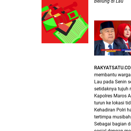
Beliung di Lau
RAKYATSATU.CO
membantu warga 
Lau pada Senin s
setidaknya tujuh
Kapolres Maros 
turun ke lokasi t
Kehadiran Polri h
tertimpa musibah,
Sebagai bagian d
sosial dengan me