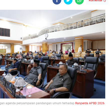
Komentar (
)
engan agenda penyampaian pandangan umum terhadap
Ranperda
APBD 2026
.