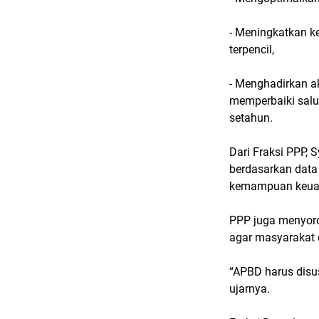
- Meningkatkan k
terpencil,
- Menghadirkan ak
memperbaiki salur
setahun.
Dari Fraksi PPP
berdasarkan data 
kemampuan keua
PPP juga menyoro
agar masyarakat
“APBD harus disusu
ujarnya.