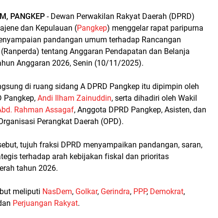
M, PANGKEP
- Dewan Perwakilan Rakyat Daerah (DPRD)
ajene dan Kepulauan (
Pangkep
) menggelar rapat paripurna
penyampaian pandangan umum terhadap Rancangan
 (Ranperda) tentang Anggaran Pendapatan dan Belanja
hun Anggaran 2026, Senin (10/11/2025).
ngsung di ruang sidang A DPRD Pangkep itu dipimpin oleh
D Pangkep,
Andi Ilham Zainuddin
, serta dihadiri oleh Wakil
Abd. Rahman Assagaf
, Anggota DPRD Pangkep, Asisten, dan
Organisasi Perangkat Daerah (OPD).
sebut, tujuh fraksi DPRD menyampaikan pandangan, saran,
egis terhadap arah kebijakan fiskal dan prioritas
rah tahun 2026.
ebut meliputi
NasDem
,
Golkar
,
Gerindra
,
PPP
,
Demokrat
,
 dan
Perjuangan Rakyat
.