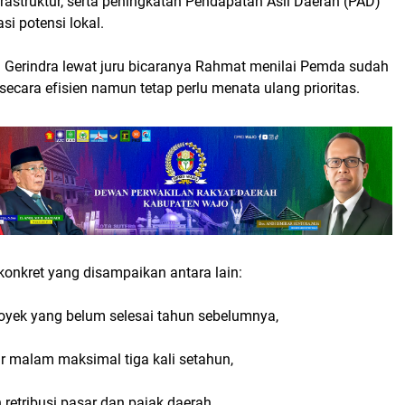
frastruktur, serta peningkatan Pendapatan Asli Daerah (PAD)
si potensi lokal.
i Gerindra lewat juru bicaranya Rahmat menilai Pemda sudah
secara efisien namun tetap perlu menata ulang prioritas.
konkret yang disampaikan antara lain:
oyek yang belum selesai tahun sebelumnya,
r malam maksimal tiga kali setahun,
retribusi pasar dan pajak daerah,