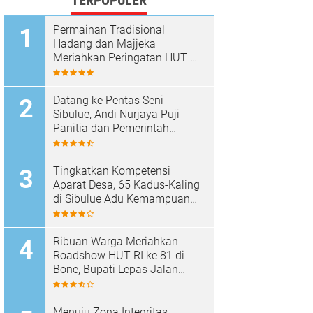
TERPOPULER
Permainan Tradisional
Hadang dan Majjeka
Meriahkan Peringatan HUT RI
di Sibulue
Datang ke Pentas Seni
Sibulue, Andi Nurjaya Puji
Panitia dan Pemerintah
Kecamatan
Tingkatkan Kompetensi
Aparat Desa, 65 Kadus-Kaling
di Sibulue Adu Kemampuan
Berpidato
Ribuan Warga Meriahkan
Roadshow HUT RI ke 81 di
Bone, Bupati Lepas Jalan
Santai
Menuju Zona Integritas,