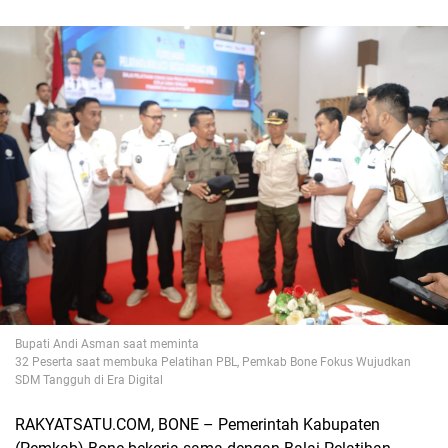
Bupati Andi Asman saat meminta
32 Peserta saat membuka Pelatihan PBL, Pemkab Bone Fokus Wujudkan
SDM Tangguh di Era Digital
RAKYATSATU.COM, BONE
– Pemerintah Kabupaten