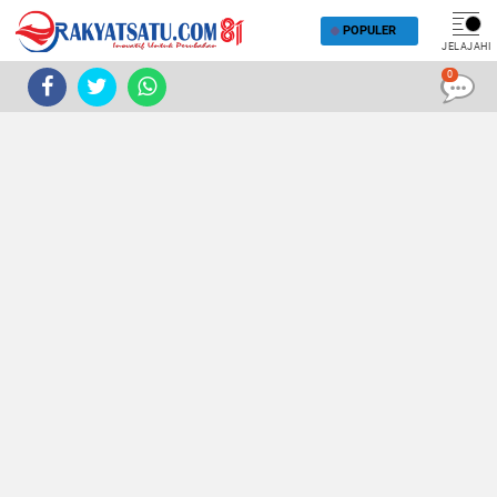
POPULER
JELAJAHI
0