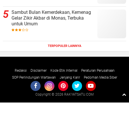
Sambut Bulan Kemerdekaan, Kemenag
Gelar Zikir Akbar di Monas, Terbuka
untuk Umum
TERPOPULER LAINNYA
Redaksi
Disclaimer
Kode Etik Internal
Peraturan Perusahaan
SOP Perlindungan Wartawan
Jenjang Karir
Pedoman Media Siber
Copyright ©
2026 RAKYATSATU.COM
Premium
By
Raushan
Design
With
Shroff
Templates