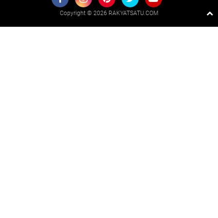
Copyright ©
2026 RAKYATSATU.COM
Premium
By
Raushan
Design
With
Shroff
Templates