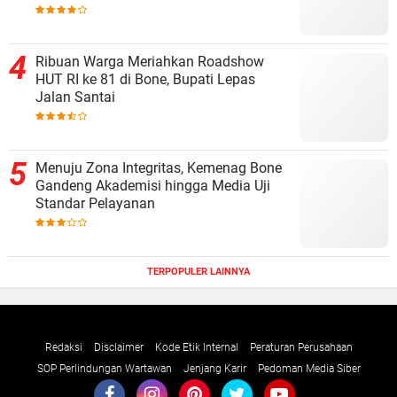
Ribuan Warga Meriahkan Roadshow
HUT RI ke 81 di Bone, Bupati Lepas
Jalan Santai
Menuju Zona Integritas, Kemenag Bone
Gandeng Akademisi hingga Media Uji
Standar Pelayanan
TERPOPULER LAINNYA
Redaksi
Disclaimer
Kode Etik Internal
Peraturan Perusahaan
SOP Perlindungan Wartawan
Jenjang Karir
Pedoman Media Siber