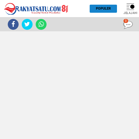
POPULER
JELAJAHI
0