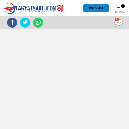
POPULER
JELAJAHI
0