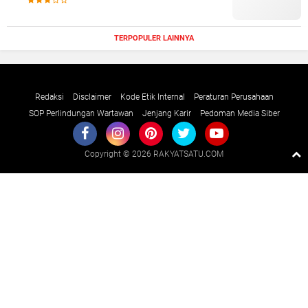
TERPOPULER LAINNYA
Redaksi
Disclaimer
Kode Etik Internal
Peraturan Perusahaan
SOP Perlindungan Wartawan
Jenjang Karir
Pedoman Media Siber
Copyright ©
2026 RAKYATSATU.COM
Premium
By
Raushan
Design
With
Shroff
Templates