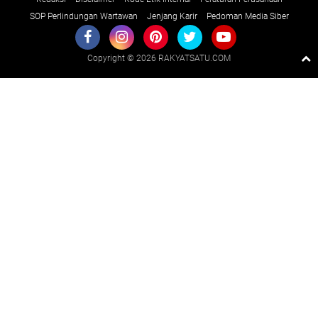
SOP Perlindungan Wartawan
Jenjang Karir
Pedoman Media Siber
Copyright ©
2026 RAKYATSATU.COM
Premium
By
Raushan
Design
With
Shroff
Templates