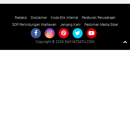
Redaksi
Disclaimer
Kode Etik Internal
Peraturan Perusahaan
SOP Perlindungan Wartawan
Jenjang Karir
Pedoman Media Siber
Copyright ©
2026 RAKYATSATU.COM
Premium
By
Raushan
Design
With
Shroff
Templates