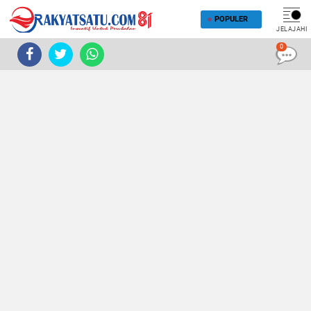
POPULER
JELAJAHI
0