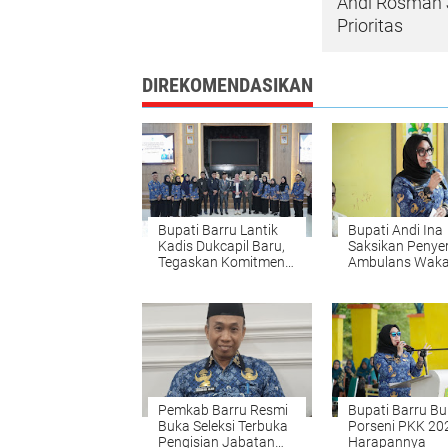
Andi Rosman 
Prioritas
DIREKOMENDASIKAN
Bupati Barru Lantik
Bupati Andi Ina
Kadis Dukcapil Baru,
Saksikan Penye
Tegaskan Komitmen
Ambulans Waka
ASN Berikan Layanan
untuk Desa
Terbaik
Tellumpanua
Pemkab Barru Resmi
Bupati Barru B
Buka Seleksi Terbuka
Porseni PKK 202
Pengisian Jabatan
Harapannya