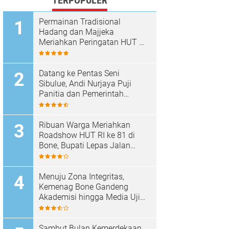
TERPOPULER
Permainan Tradisional
Hadang dan Majjeka
Meriahkan Peringatan HUT RI
di Sibulue
Datang ke Pentas Seni
Sibulue, Andi Nurjaya Puji
Panitia dan Pemerintah
Kecamatan
Ribuan Warga Meriahkan
Roadshow HUT RI ke 81 di
Bone, Bupati Lepas Jalan
Santai
Menuju Zona Integritas,
Kemenag Bone Gandeng
Akademisi hingga Media Uji
Standar Pelayanan
Sambut Bulan Kemerdekaan,