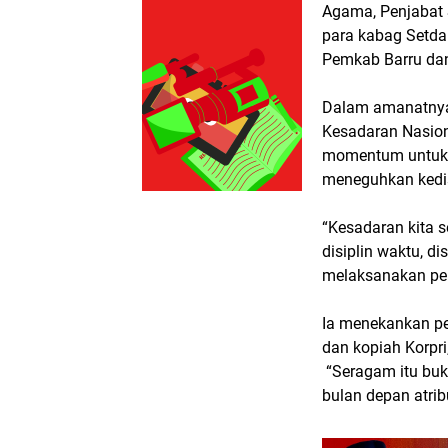
Agama, Penjabat S
para kabag Setda
Pemkab Barru dan
Dalam amanatnya
Kesadaran Nasiona
momentum untuk 
meneguhkan kedisi
“Kesadaran kita s
disiplin waktu, d
melaksanakan per
Ia menekankan pe
dan kopiah Korpr
“Seragam itu buk
bulan depan atrib