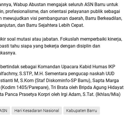
nnya, Wabup Abustan mengajak seluruh ASN Barru untuk
in, profesionalisme, dan orientasi pelayanan publik sebagai
an mewujudkan visi pembangunan daerah, Barru Berkeadilan,
anjutan, dan Barru Sejahtera Lebih Cepat.
ikir soal mutasi atau jabatan. Fokuslah memperbaiki kinerja,
asti tahu siapa yang bekerja dengan disiplin dan
gkasnya.
, bertindak sebagai Komandan Upacara Kabid Humas IKP
ulfachmy, S.STP., M.H. Sementara pengucap naskah UUD
ustianti M, S.Kom (Staf Diskominfo-SP Barru), Sapta Marga
(Kodim 1405/Parepare), Tri Brata oleh Bripda Agung Hidayat
rta Panca Prasetya Korpri oleh Irgi Adam, S.Tat. (Ikhlas/Mia)
ASN
Hari Kesadaran Nasional
Kabupaten Barru