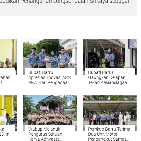
Jadikan Penanganan Longsor Jalan Srikaya sebagai
Bupati Barru
Bupati Barru
rahan
Apresiasi Inovasi ASN
Gaungkan Delapan
f
PKA: Dari Pengadaan
Tekad Kesiapsiagaan
Terpusat hingga
ASN di HUT KORPRI
Gerakan Atasi
2025
Stunting
uka
Wabup Melantik
Pemkab Barru Terima
5, Ini
Pengurus Satuan
Dua Unit Motor
Karya Adhyasta
Pengangkut Sampah