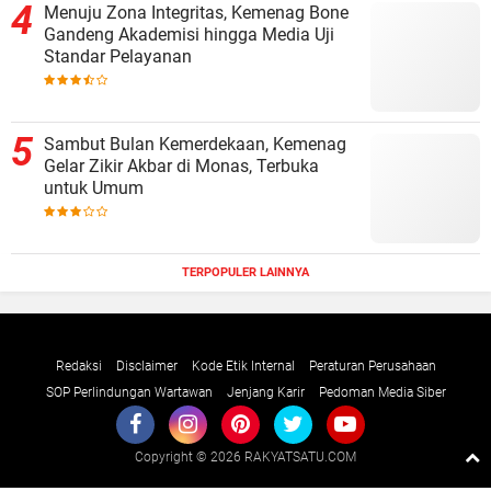
Menuju Zona Integritas, Kemenag Bone
Gandeng Akademisi hingga Media Uji
Standar Pelayanan
Sambut Bulan Kemerdekaan, Kemenag
Gelar Zikir Akbar di Monas, Terbuka
untuk Umum
TERPOPULER LAINNYA
Redaksi
Disclaimer
Kode Etik Internal
Peraturan Perusahaan
SOP Perlindungan Wartawan
Jenjang Karir
Pedoman Media Siber
Copyright ©
2026 RAKYATSATU.COM
Premium
By
Raushan