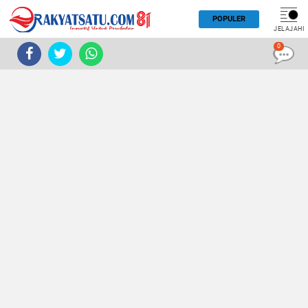
POPULER
JELAJAHI
0