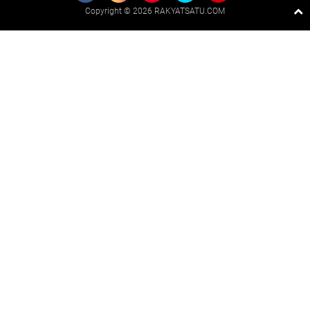
Copyright ©
2026 RAKYATSATU.COM
Premium
By
Raushan
Design
With
Shroff
Templates