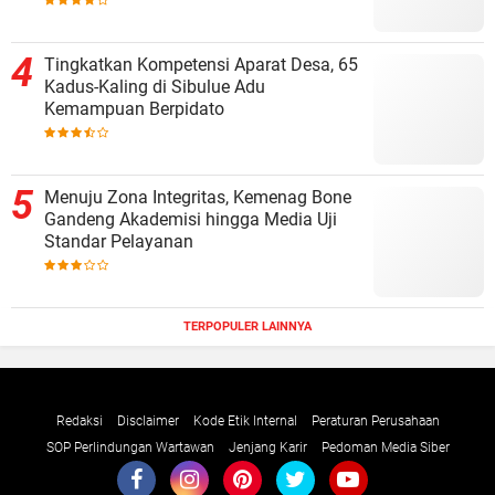
Tingkatkan Kompetensi Aparat Desa, 65
Kadus-Kaling di Sibulue Adu
Kemampuan Berpidato
Menuju Zona Integritas, Kemenag Bone
Gandeng Akademisi hingga Media Uji
Standar Pelayanan
TERPOPULER LAINNYA
Redaksi
Disclaimer
Kode Etik Internal
Peraturan Perusahaan
SOP Perlindungan Wartawan
Jenjang Karir
Pedoman Media Siber