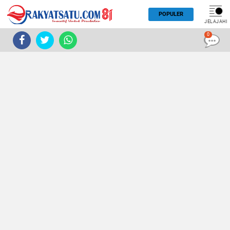
POPULER
JELAJAHI
0