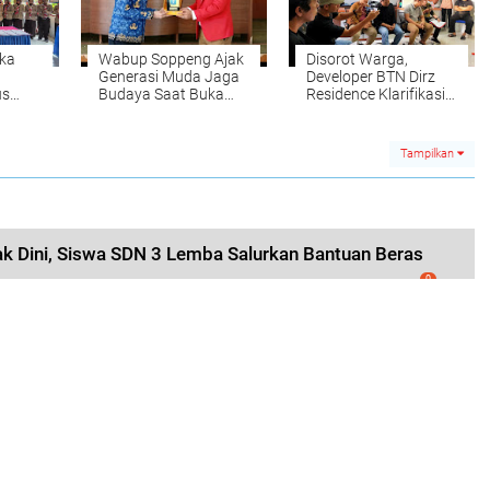
ka
Wabup Soppeng Ajak
Disorot Warga,
Generasi Muda Jaga
Developer BTN Dirz
us
Budaya Saat Buka
Residence Klarifikasi
Pengabdian FIB
Soal Jalan, IPAL
Unhas
hingga Dana SBUM
Tampilkan
jak Dini, Siswa SDN 3 Lemba Salurkan Bantuan Beras
0