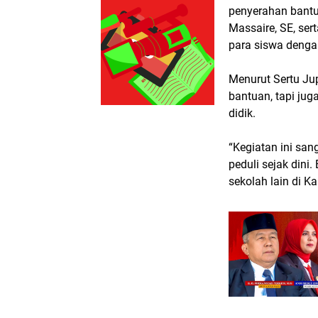
penyerahan bantu
Massaire, SE, se
para siswa deng
Menurut Sertu Ju
bantuan, tapi ju
didik.
“Kegiatan ini san
peduli sejak dini.
sekolah lain di K