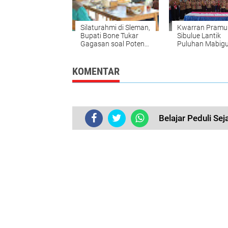
Silaturahmi di Sleman,
Kwarran Pramu
Bupati Bone Tukar
Sibulue Lantik
Gagasan soal Potensi
Puluhan Mabig
Daerah
serta Ratusan
Pembina Gugus
Depan
KOMENTAR
Belajar Peduli Se