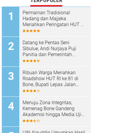
TERPOPULER
Permainan Tradisional
Hadang dan Majjeka
Meriahkan Peringatan HUT RI
di Sibulue
Datang ke Pentas Seni
Sibulue, Andi Nurjaya Puji
Panitia dan Pemerintah
Kecamatan
Ribuan Warga Meriahkan
Roadshow HUT RI ke 81 di
Bone, Bupati Lepas Jalan
Santai
Menuju Zona Integritas,
Kemenag Bone Gandeng
Akademisi hingga Media Uji
Standar Pelayanan
UIN Alauddin Umumkan Hasil