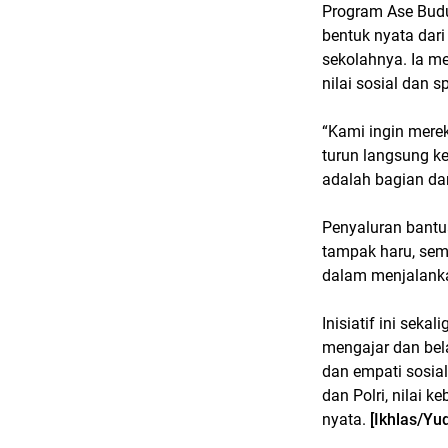
Program Ase Budu
bentuk nyata dari
sekolahnya. Ia me
nilai sosial dan s
“Kami ingin mere
turun langsung 
adalah bagian dar
Penyaluran bantu
tampak haru, se
dalam menjalank
Inisiatif ini se
mengajar dan bela
dan empati sosial
dan Polri, nilai 
nyata.
[Ikhlas/Yu