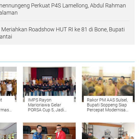
ennungeng Perkuat P4S Lamellong, Abdul Rahman
galaman
 Meriahkan Roadshow HUT RI ke 81 di Bone, Bupati
antai
t
IMPS Rayon
Rakor PM AAS Sulsel,
Marioriawa Gelar
Bupati Soppeng Siap
rmasi
PORSA Cup 5, Jadi
Percepat Modernisasi
Ajang Asah Prestasi
Pertanian
dan Silaturahmi