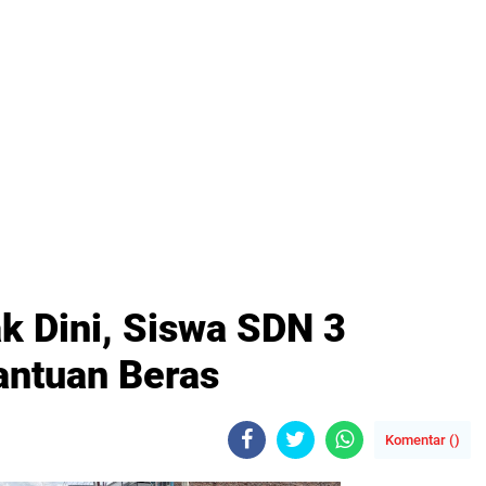
ak Dini, Siswa SDN 3
antuan Beras
Komentar (
)