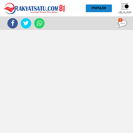
POPULER
JELAJAHI
0