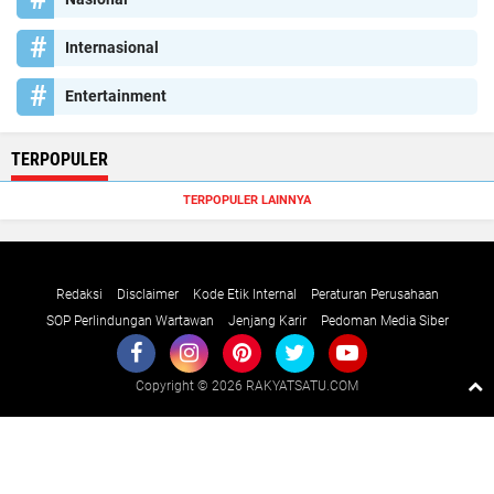
Internasional
Entertainment
TERPOPULER
TERPOPULER LAINNYA
Redaksi
Disclaimer
Kode Etik Internal
Peraturan Perusahaan
SOP Perlindungan Wartawan
Jenjang Karir
Pedoman Media Siber
Copyright ©
2026 RAKYATSATU.COM
Premium
By
Raushan
Design
With
Shroff
Templates