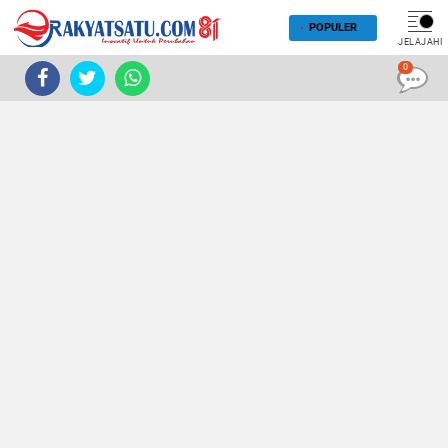
POPULER
JELAJAHI
0