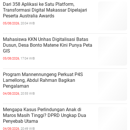
Dari 358 Aplikasi ke Satu Platform,
Transformasi Digital Makassar Dipelajari
Peserta Australia Awards
05/08/2026,
20:04 WIB
Mahasiswa KKN Unhas Digitalisasi Batas
Dusun, Desa Bonto Matene Kini Punya Peta
GIS
05/08/2026,
17:04 WIB
Program Mannennungeng Perkuat P4S
Lamellong, Abdul Rahman Bagikan
Pengalaman
04/08/2026,
20:55 WIB
Mengapa Kasus Perlindungan Anak di
Maros Masih Tinggi? DPRD Ungkap Dua
Penyebab Utama
04/08/2026,
20:49 WIB