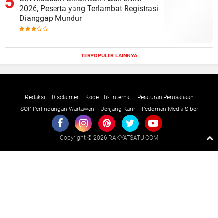
2026, Peserta yang Terlambat Registrasi
Dianggap Mundur
TERPOPULER LAINNYA
Redaksi
Disclaimer
Kode Etik Internal
Peraturan Perusahaan
SOP Perlindungan Wartawan
Jenjang Karir
Pedoman Media Siber
Copyright ©
2026 RAKYATSATU.COM
Premium
By
Raushan
Design
With
Shroff
Templates