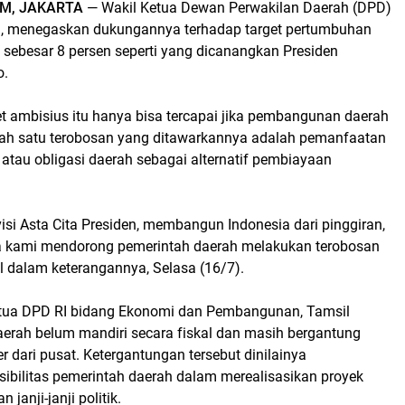
M, JAKARTA
— Wakil Ketua Dewan Perwakilan Daerah (DPD)
ng, menegaskan dukungannya terhadap target pertumbuhan
 sebesar 8 persen seperti yang dicanangkan Presiden
o.
et ambisius itu hanya bisa tercapai jika pembangunan daerah
lah satu terobosan yang ditawarkannya adalah pemanfaatan
atau obligasi daerah sebagai alternatif pembiayaan
isi Asta Cita Presiden, membangun Indonesia dari pinggiran,
a kami mendorong pemerintah daerah melakukan terobosan
sil dalam keterangannya, Selasa (16/7).
etua DPD RI bidang Ekonomi dan Pembangunan, Tamsil
aerah belum mandiri secara fiskal dan masih bergantung
r dari pusat. Ketergantungan tersebut dinilainya
ibilitas pemerintah daerah dalam merealisasikan proyek
 janji-janji politik.