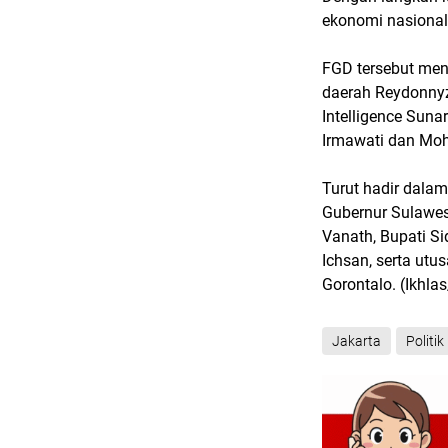
ekonomi nasional 
FGD tersebut men
daerah Reydonnyz
Intelligence Suna
Irmawati dan Mo
Turut hadir dalam
Gubernur Sulawes
Vanath, Bupati Si
Ichsan, serta utu
Gorontalo. (Ikhl
Jakarta
Politik