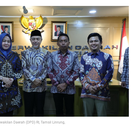
akilan Daerah (DPD) RI, Tamsil Linrung,