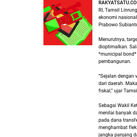
RAKYATSATU.CO
RI, Tamsil Linru
ekonomi nasional
Prabowo Subiant
Menurutnya, targ
dioptimalkan. Sa
*municipal bond* 
pembangunan.
“Sejalan dengan v
dari daerah. Mak
fiskal,” ujar Tam
Sebagai Wakil K
menilai banyak d
pada dana transfe
menghambat fleks
jangka panjang dan