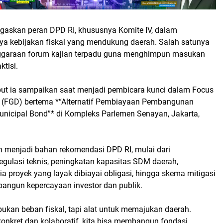
gaskan peran DPD RI, khususnya Komite IV, dalam
ya kebijakan fiskal yang mendukung daerah. Salah satunya
nggaraan forum kajian terpadu guna menghimpun masukan
ktisi.
but ia sampaikan saat menjadi pembicara kunci dalam Focus
 (FGD) bertema *“Alternatif Pembiayaan Pembangunan
unicipal Bond”* di Kompleks Parlemen Senayan, Jakarta,
an menjadi bahan rekomendasi DPD RI, mulai dari
gulasi teknis, peningkatan kapasitas SDM daerah,
ia proyek yang layak dibiayai obligasi, hingga skema mitigasi
bangun kepercayaan investor dan publik.
bukan beban fiskal, tapi alat untuk memajukan daerah.
onkret dan kolaboratif, kita bisa membangun fondasi