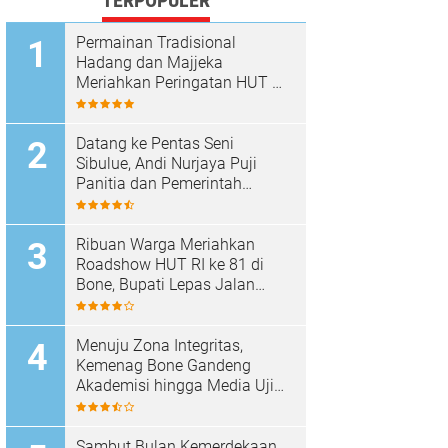
TERPOPULER
Permainan Tradisional
Hadang dan Majjeka
Meriahkan Peringatan HUT RI
di Sibulue
Datang ke Pentas Seni
Sibulue, Andi Nurjaya Puji
Panitia dan Pemerintah
Kecamatan
Ribuan Warga Meriahkan
Roadshow HUT RI ke 81 di
Bone, Bupati Lepas Jalan
Santai
Menuju Zona Integritas,
Kemenag Bone Gandeng
Akademisi hingga Media Uji
Standar Pelayanan
Sambut Bulan Kemerdekaan,