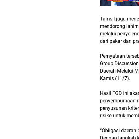
Tamsil juga mene
mendorong lahirn
melalui penyele
dari pakar dan pra
Pernyataan terse
Group Discussion
Daerah Melalui M
Kamis (11/7).
Hasil FGD ini ak
penyempurnaan re
penyusunan kriter
risiko untuk mem
“Obligasi daerah 
Dengan langkah k