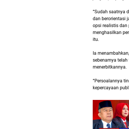
“Sudah saatnya d
dan berorientasi 
opsi realistis d
menghasilkan pen
itu.
Ia menambahkan, 
sebenarnya telah 
menerbitkannya.
“Persoalannya ti
kepercayaan publi