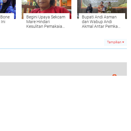
 Bone
Begini Upaya Sekcam
Bupati Andi Asman
 Ini
Mare Hindari
dan Wabup Andi
Kesulitan Pemakaian
Akmal Antar Pemkab
Alsintan di Petani
Bone Raih Opini WTP
atas LKPD 2024
Tampilkan
0
di Sungai Cenrana, Diduga Pelaku Penganiayaan