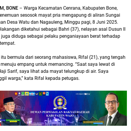
M, BONE
– Warga Kecamatan Cenrana, Kabupaten Bone,
penemuan sesosok mayat pria mengapung di aliran Sungai
san Desa Watu dan Nagauleng, Minggu pagi, 8 Juni 2025.
lakangan diketahui sebagai Bahri (37), nelayan asal Dusun II
g juga diduga sebagai pelaku penganiayaan berat terhadap
tempat.
tu bermula dari seorang mahasiswa, Rifal (21), yang tengah
 menuju empang untuk memancing. “Saat saya lewat di
ji Sarif, saya lihat ada mayat telungkup di air. Saya
ggil warga,” kata Rifal kepada petugas.