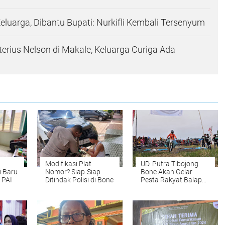
Keluarga, Dibantu Bupati: Nurkifli Kembali Tersenyum
erius Nelson di Makale, Keluarga Curiga Ada
Modifikasi Plat
UD. Putra Tibojong
i Baru
Nomor? Siap-Siap
Bone Akan Gelar
 PAI
Ditindak Polisi di Bone
Pesta Rakyat Balap
Ojek Gabah. Ini Kelas
yang Dilombakan