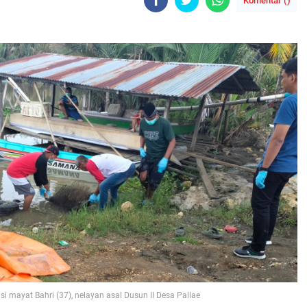
Komentar (
)
si mayat Bahri (37), nelayan asal Dusun II Desa Pallae