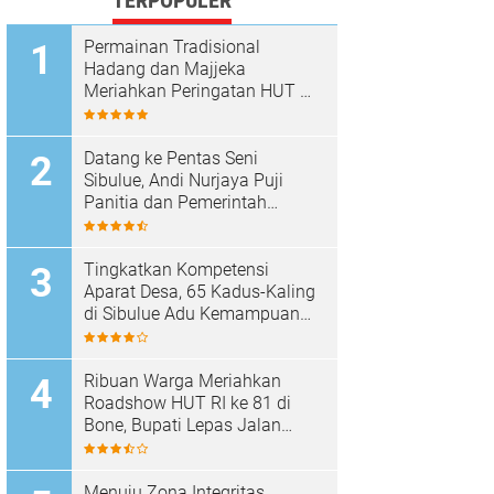
TERPOPULER
Permainan Tradisional
Hadang dan Majjeka
Meriahkan Peringatan HUT RI
di Sibulue
Datang ke Pentas Seni
Sibulue, Andi Nurjaya Puji
Panitia dan Pemerintah
Kecamatan
Tingkatkan Kompetensi
Aparat Desa, 65 Kadus-Kaling
di Sibulue Adu Kemampuan
Berpidato
Ribuan Warga Meriahkan
Roadshow HUT RI ke 81 di
Bone, Bupati Lepas Jalan
Santai
Menuju Zona Integritas,