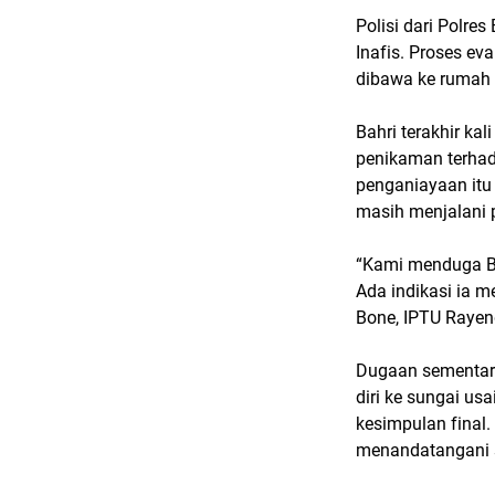
Polisi dari Polre
Inafis. Proses e
dibawa ke rumah
Bahri terakhir kal
penikaman terhad
penganiayaan itu 
masih menjalani 
“Kami menduga Ba
Ada indikasi ia m
Bone, IPTU Rayen
Dugaan sementara
diri ke sungai u
kesimpulan final
menandatangani s