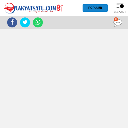
POPULER
JELAJAHI
0