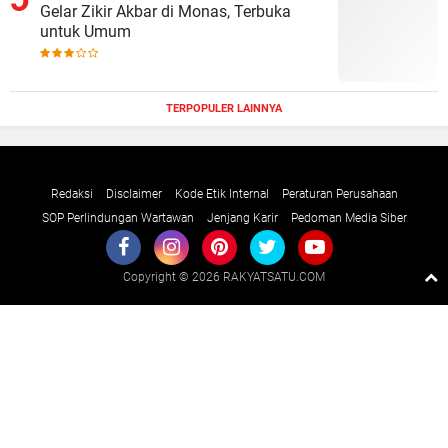
Gelar Zikir Akbar di Monas, Terbuka
untuk Umum
TERPOPULER LAINNYA
Redaksi
Disclaimer
Kode Etik Internal
Peraturan Perusahaan
SOP Perlindungan Wartawan
Jenjang Karir
Pedoman Media Siber
Copyright ©
2026 RAKYATSATU.COM
Premium
By
Raushan
Design
With
Shroff
Templates