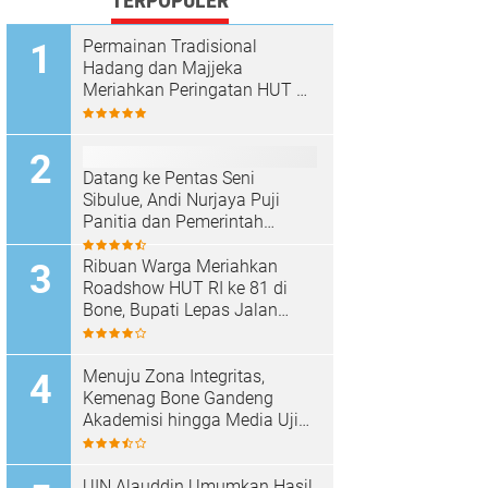
TERPOPULER
Permainan Tradisional
Hadang dan Majjeka
Meriahkan Peringatan HUT RI
di Sibulue
Datang ke Pentas Seni
Sibulue, Andi Nurjaya Puji
Panitia dan Pemerintah
Kecamatan
Ribuan Warga Meriahkan
Roadshow HUT RI ke 81 di
Bone, Bupati Lepas Jalan
Santai
Menuju Zona Integritas,
Kemenag Bone Gandeng
Akademisi hingga Media Uji
Standar Pelayanan
UIN Alauddin Umumkan Hasil