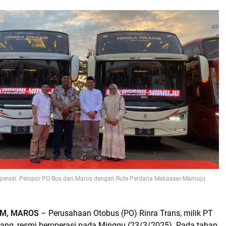
operasi: Pelopor PO Bus dari Maros dengan Rute Perdana Makassar-Mamuju
M, MAROS
– Perusahaan Otobus (PO) Rinra Trans, milik PT
rang, resmi beroperasi pada Minggu (23/3/2025). Pada tahap