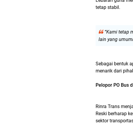
Lebaran guna mem
tetap stabil.
“Kami tetap 
lain yang umumn
Sebagai bentuk a
menarik dari pi
Pelopor PO Bus 
Rinra Trans menj
Reski berharap k
sektor transporta