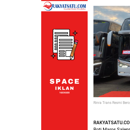
Rinra Trans Resmi Ber
RAKYATSATU.CO
Roti Maros Salen