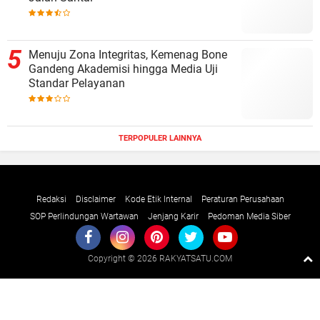
Menuju Zona Integritas, Kemenag Bone
Gandeng Akademisi hingga Media Uji
Standar Pelayanan
TERPOPULER LAINNYA
Redaksi
Disclaimer
Kode Etik Internal
Peraturan Perusahaan
SOP Perlindungan Wartawan
Jenjang Karir
Pedoman Media Siber
Copyright ©
2026 RAKYATSATU.COM
Premium
By
Raushan
Design
With
Shroff