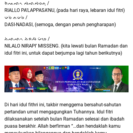
ᨑᨗᨕᨒᨚ ᨄᨒᨄᨔᨊᨘ /
RIALLO PA’LAPPASA’NU, (pada hari raya, lebaran idul fitri)
ᨉᨔᨗ ᨊᨉᨔᨗ /
DASI-NADASI, (semoga, dengan penuh pengharapan)
ᨊᨗᨒᨒᨚ ᨊᨗᨑᨄᨗ ᨆᨗᨔᨙ /
NILALO NIRAPI’ MISSENG. (kita lewati bulan Ramadan dan
idul fitri ini, untuk dapat berjumpa lagi tahun berikutnya)
Di hari idul fithri ini, takbir menggema bersahut-sahutan
pertandan umat mengagungkan Tuhannya. Idul fitri
dilaksanakan setelah bulan Ramadan selesai dan ibadah
puasa berakhir. Allah berfirman “…dan hendaklah kamu