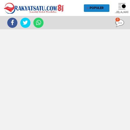
POPULER
JELAJAHI
0