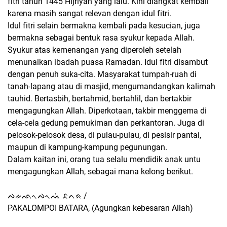
fitri tahun 1445 Hijriyah yang lalu. Kini diangkat kembali
karena masih sangat relevan dengan idul fitri.
Idul fitri selain bermakna kembali pada kesucian, juga
bermakna sebagai bentuk rasa syukur kepada Allah.
Syukur atas kemenangan yang diperoleh setelah
menunaikan ibadah puasa Ramadan. Idul fitri disambut
dengan penuh suka-cita. Masyarakat tumpah-ruah di
tanah-lapang atau di masjid, mengumandangkan kalimah
tauhid. Bertasbih, bertahmid, bertahlil, dan bertakbir
mengagungkan Allah. Diperkotaan, takbir menggema di
cela-cela gedung pemukiman dan perkantoran. Juga di
pelosok-pelosok desa, di pulau-pulau, di pesisir pantai,
maupun di kampung-kampung pegunungan.
Dalam kaitan ini, orang tua selalu mendidik anak untu
mengagungkan Allah, sebagai mana kelong berikut.
ᨄᨀᨒᨚᨄᨚᨕᨗ ᨅᨈᨑ /
PAKALOMPOI BATARA, (Agungkan kebesaran Allah)