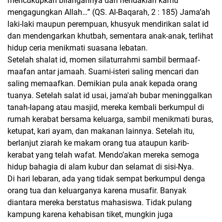
mencukupkan bilangannya dan hendaklah kamu
mengagungkan Allah…” (QS. Al-Baqarah, 2 : 185) Jama’ah
laki-laki maupun perempuan, khusyuk mendirikan salat id
dan mendengarkan khutbah, sementara anak-anak, terlihat
hidup ceria menikmati suasana lebatan.
Setelah shalat id, momen silaturrahmi sambil bermaaf-
maafan antar jamaah. Suami-isteri saling mencari dan
saling memaafkan. Demikian pula anak kepada orang
tuanya. Setelah salat id usai, jama'ah bubar meninggalkan
tanah-lapang atau masjid, mereka kembali berkumpul di
rumah kerabat bersama keluarga, sambil menikmati buras,
ketupat, kari ayam, dan makanan lainnya. Setelah itu,
berlanjut ziarah ke makam orang tua ataupun karib-
kerabat yang telah wafat. Mendo’akan mereka semoga
hidup bahagia di alam kubur dan selamat di sisi-Nya.
Di hari lebaran, ada yang tidak sempat berkumpul denga
orang tua dan keluarganya karena musafir. Banyak
diantara mereka berstatus mahasiswa. Tidak pulang
kampung karena kehabisan tiket, mungkin juga