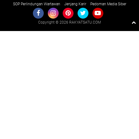
SOP Perlindungan Wartawan
Jenjang Karir
Pedoman Media Siber
Copyright ©
2026 RAKYATSATU.COM
Premium
By
Raushan
Design
With
Shroff
Templates