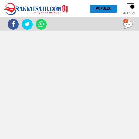
POPULER
JELAJAHI
0