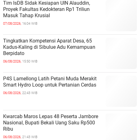
Tim IsDB Sidak Kesiapan UIN Alauddin,
Proyek Fakultas Kedokteran Rp1 Triliun
Masuk Tahap Krusial
07/08/2026,
16:04 WIB
Tingkatkan Kompetensi Aparat Desa, 65
Kadus-Kaling di Sibulue Adu Kemampuan
Berpidato
06/08/2026,
15:50 WIB
P4S Lamellong Latih Petani Muda Merakit
Smart Hydro Loop untuk Pertanian Cerdas
06/08/2026,
22:43 WIB
Kwarcab Maros Lepas 48 Peserta Jambore
Nasional, Bupati Bekali Uang Saku Rp500
Ribu
06/08/2026,
21:43 WIB