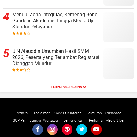
Menuju Zona Integritas, Kemenag Bone
Gandeng Akademisi hingga Media Uji
Standar Pelayanan
UIN Alauddin Umumkan Hasil SMM
2026, Peserta yang Terlambat Registrasi
Dianggap Mundur
TERPOPULER LAINNYA
Redaksi
Disclaimer
Kode Etik Internal
Peraturan Perusahaan
SOP Perlindungan Wartawan
Jenjang Karir
Pedoman Media Siber