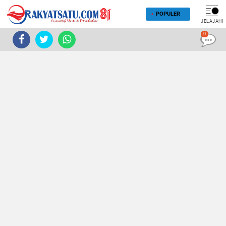
POPULER
JELAJAHI
0