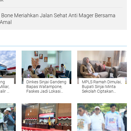
 Bone Meriahkan Jalan Sehat Anti Mager Bersama
rAmal
ang
Dinkes Sinjai Gandeng
MPLS Ramah Dimulai,
liar,
Bapas Watampone,
Bupati Sinjai Minta
lir ke
Faskes Jadi Lokasi
Sekolah Ciptakan
n
Pidana Kerja Sosial
Lingkungan Aman
Anak