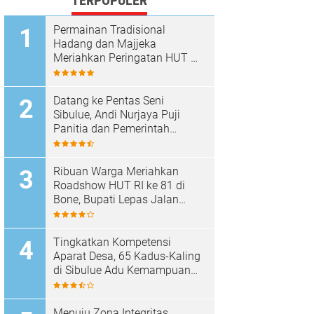
TERPOPULER
Permainan Tradisional
Hadang dan Majjeka
Meriahkan Peringatan HUT RI
di Sibulue
Datang ke Pentas Seni
Sibulue, Andi Nurjaya Puji
Panitia dan Pemerintah
Kecamatan
Ribuan Warga Meriahkan
Roadshow HUT RI ke 81 di
Bone, Bupati Lepas Jalan
Santai
Tingkatkan Kompetensi
Aparat Desa, 65 Kadus-Kaling
di Sibulue Adu Kemampuan
Berpidato
Menuju Zona Integritas,