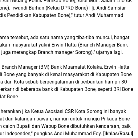
 Ahli Bidang Politik Pemkab Bone), Andi Muh. Salam Lilo AK
ne), Irwandi Burhan (Ketua DPRD Bone) Hj. Andi Samsiar
dis Pendidikan Kabupaten Bone)," tutur Andi Muhammad
ama tersebut, ada satu nama yang tiba-tiba muncul, hangat
rakan masyarakat yakni Erwin Hatta (Branch Manager Bank
juga merangkap Branch manager Sorong)," ujarnya lagi.
 Branch Manager (BM) Bank Muamalat Kolaka, Erwin Hatta
i Bone yang banyak di kenal masyarakat di Kabupaten Bone
ara dan Kota sebab berpengalaman di perbankan hampir 30
erkarir di beberapa bank di Kabupaten Bone, seperti BRI Bone
at Bone.
herankan jika Ketua Asosiasi CSR Kota Sorong ini banyak
at dari kalangan bawah, namun untuk menuju Pilkada Bone
n calon Bupati dan Wabup Bone dibutuhkan kendaraan, baik
lur Independen," pungkas Andi Muhammad Edy.
[Ikhlas/Rasul]