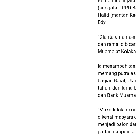
Burhanuddin (Staf
(anggota DPRD Bo
Halid (mantan Ka
Edy.
"Diantara nama-n
dan ramai dibica
Muamalat Kolaka 
Ia menambahkan,
memang putra asl
bagian Barat, Ut
tahun, dan lama b
dan Bank Muamal
"Maka tidak meng
dikenal masyarak
menjadi balon da
partai maupun ja