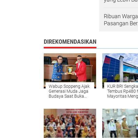
Ribuan Warga
Pasangan Be
DIREKOMENDASIKAN
Wabup Soppeng Ajak
KUR BRI Sengk
Generasi Muda Jaga
Tembus Rp480 Mi
Budaya Saat Buka
Mayoritas Menga
Pengabdian FIB
Sektor Pertania
Unhas