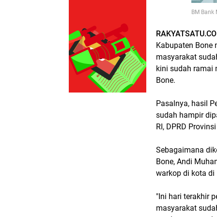
BM Bank M
RAKYATSATU.CO
Kabupaten Bone m
masyarakat sudah 
kini sudah ramai
Bone.
Pasalnya, hasil 
sudah hampir dip
RI, DPRD Provins
Sebagaimana dike
Bone, Andi Muham
warkop di kota di
"Ini hari terakhi
masyarakat sudah 