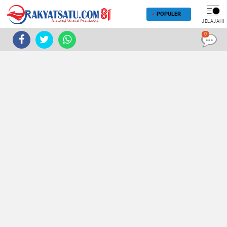
POPULER
JELAJAHI
0