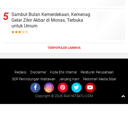
Sambut Bulan Kemerdekaan, Kemenag
Gelar Zikir Akbar di Monas, Terbuka
untuk Umum
TERPOPULER LAINNYA
Redaksi
Disclaimer
Kode Etik Internal
Peraturan Perusahaan
SOP Perlindungan Wartawan
Jenjang Karir
Pedoman Media Siber
Copyright ©
2026 RAKYATSATU.COM
Premium
By
Raushan
Design
With
Shroff
Templates