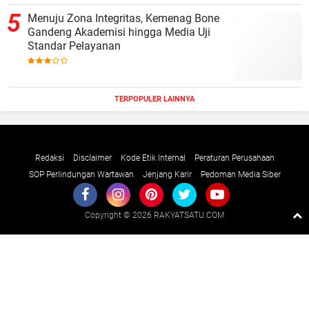
Menuju Zona Integritas, Kemenag Bone
Gandeng Akademisi hingga Media Uji
Standar Pelayanan
TERPOPULER LAINNYA
Redaksi
Disclaimer
Kode Etik Internal
Peraturan Perusahaan
SOP Perlindungan Wartawan
Jenjang Karir
Pedoman Media Siber
Copyright ©
2026 RAKYATSATU.COM
Premium
By
Raushan
Design
With
Shroff
Templates