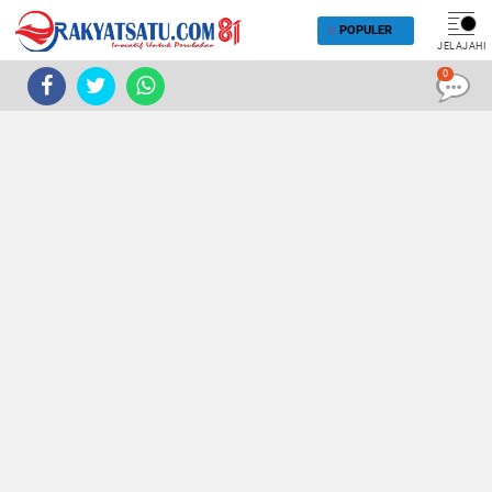
POPULER
JELAJAHI
0