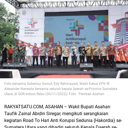
Foto bersama Gubernur Sumut, Edy Rahmayadi, Wakil Ketua KPK RI
Alexander Narwata bersama seluruh kepala daerah se-Provinsi Sumatera
Utara, di GOR Indoor, Rabu (30/11/2022)/ Foto : Pemkab Asahan
RAKYATSATU.COM, ASAHAN
– Wakil Bupati Asahan
Taufik Zainal Abidin Siregar, mengikuti serangkaian
kegiatan Road To Hari Anti Korupsi Sedunia (Hakordia) se-
Sumatera Utara yang dihadiri seluruh Kepala Daerah se-