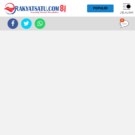
POPULER
JELAJAHI
0