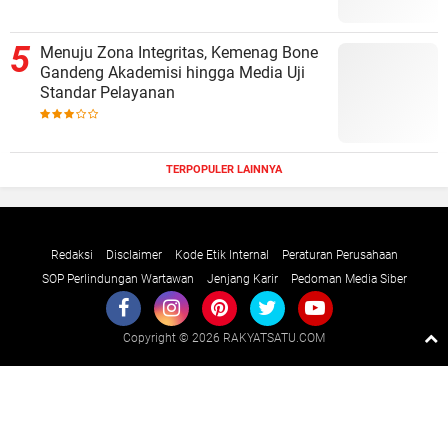
Menuju Zona Integritas, Kemenag Bone
Gandeng Akademisi hingga Media Uji
Standar Pelayanan
TERPOPULER LAINNYA
Redaksi
Disclaimer
Kode Etik Internal
Peraturan Perusahaan
SOP Perlindungan Wartawan
Jenjang Karir
Pedoman Media Siber
Copyright ©
2026 RAKYATSATU.COM
Premium
By
Raushan
Design
With
Shroff
Templates