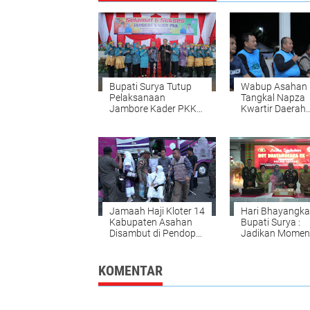
Bupati Surya Tutup
Wabup Asahan 
Pelaksanaan
Tangkal Napza
Jambore Kader PKK
Kwartir Daerah
Kabupaten Asahan
Gerakan Pramu
Sumatera Utara
Jamaah Haji Kloter 14
Hari Bhayangka
Kabupaten Asahan
Bupati Surya :
Disambut di Pendopo
Jadikan Mome
Rujab Bupati
Memperkuat
Komitmen dan
Pengabdian
KOMENTAR