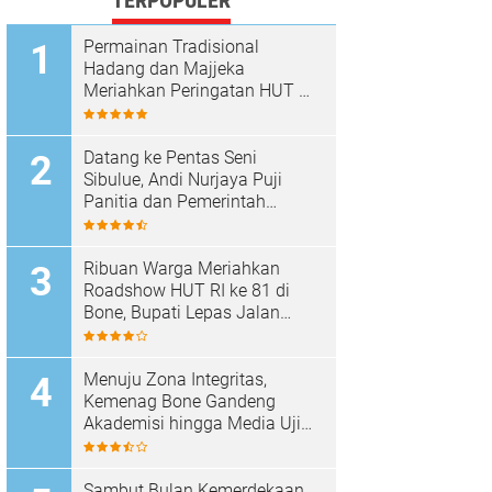
TERPOPULER
Permainan Tradisional
Hadang dan Majjeka
Meriahkan Peringatan HUT RI
di Sibulue
Datang ke Pentas Seni
Sibulue, Andi Nurjaya Puji
Panitia dan Pemerintah
Kecamatan
Ribuan Warga Meriahkan
Roadshow HUT RI ke 81 di
Bone, Bupati Lepas Jalan
Santai
Menuju Zona Integritas,
Kemenag Bone Gandeng
Akademisi hingga Media Uji
Standar Pelayanan
Sambut Bulan Kemerdekaan,