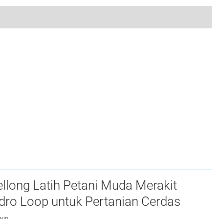
TP PKK Kabupaten Asahan Raih Penghargaan di Lomba PKK Tingkat Provinsi Sumatera Utara
0
long Latih Petani Muda Merakit
dro Loop untuk Pertanian Cerdas