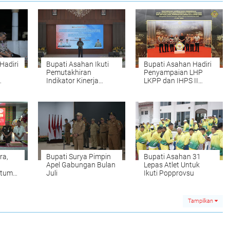
Hadiri
Bupati Asahan Ikuti
Bupati Asahan Hadiri
Pemutakhiran
Penyampaian LHP
Indikator Kinerja
LKPP dan IHPS II
ka
Kunci LPPD
Tahun 2023
ra,
Bupati Surya Pimpin
Bupati Asahan 31
Apel Gabungan Bulan
Lepas Atlet Untuk
ntum
Juli
Ikuti Popprovsu
Tampilkan