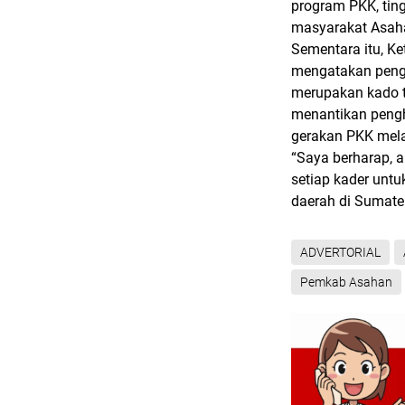
program PKK, tin
masyarakat Asahan
Sementara itu, K
mengatakan peng
merupakan kado t
menantikan peng
gerakan PKK melal
“Saya berharap, 
setiap kader unt
daerah di Sumate
ADVERTORIAL
Pemkab Asahan