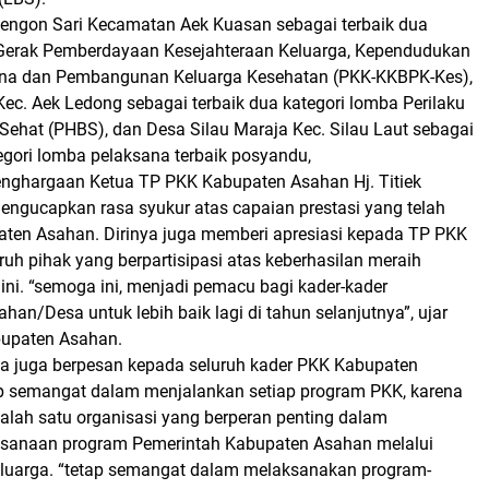
ngon Sari Kecamatan Aek Kuasan sebagai terbaik dua
Gerak Pemberdayaan Kesejahteraan Keluarga, Kependudukan
ana dan Pembangunan Keluarga Kesehatan (PKK-KKBPK-Kes),
Kec. Aek Ledong sebagai terbaik dua kategori lomba Perilaku
Sehat (PHBS), dan Desa Silau Maraja Kec. Silau Laut sebagai
tegori lomba pelaksana terbaik posyandu,
nghargaan Ketua TP PKK Kabupaten Asahan Hj. Titiek
mengucapkan rasa syukur atas capaian prestasi yang telah
aten Asahan. Dirinya juga memberi apresiasi kepada TP PKK
ruh pihak yang berpartisipasi atas keberhasilan meraih
ini. “semoga ini, menjadi pemacu bagi kader-kader
han/Desa untuk lebih baik lagi di tahun selanjutnya”, ujar
bupaten Asahan.
nya juga berpesan kepada seluruh kader PKK Kabupaten
p semangat dalam menjalankan setiap program PKK, karena
lah satu organisasi yang berperan penting dalam
sanaan program Pemerintah Kabupaten Asahan melalui
luarga. “tetap semangat dalam melaksanakan program-