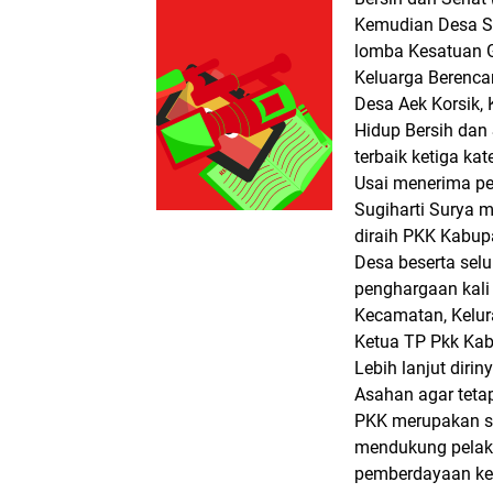
Kemudian Desa Se
lomba Kesatuan 
Keluarga Berenc
Desa Aek Korsik, 
Hidup Bersih dan 
terbaik ketiga ka
Usai menerima pe
Sugiharti Surya 
diraih PKK Kabup
Desa beserta selu
penghargaan kali 
Kecamatan, Kelura
Ketua TP Pkk Ka
Lebih lanjut diri
Asahan agar teta
PKK merupakan sa
mendukung pelak
pemberdayaan ke